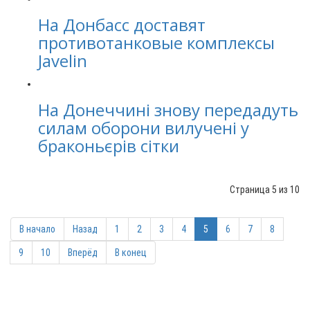
На Донбасс доставят
противотанковые комплексы
Javelin
На Донеччині знову передадуть
силам оборони вилучені у
браконьєрів сітки
Страница 5 из 10
В начало
Назад
1
2
3
4
5
6
7
8
9
10
Вперёд
В конец