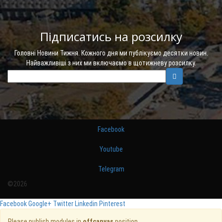
Підписатись на розсилку
Головні Новини Тижня. Кожного дня ми публікуємо десятки новин.
Найважливіші з них ми включаємо в щотижневу розсилку.
Facebook
Youtube
Telegram
©2026
Facebook
Google+
Twitter
Linkedin
Pinterest
Please publish modules in
offcanvas
position.