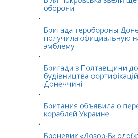
оборони
Бригада теробороны Доне
получила официальную н
эмблему
Бригади з Полтавщини до
будівництва фортифікацій
Донеччині
Британия объявила о пер
кораблей Украине
Броневик «Дозор-Б» одоб