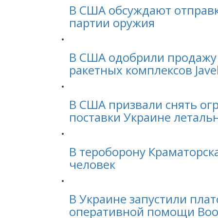
В США обсуждают отправк
партии оружия
В США одобрили продажу
ракетных комплексов Javel
В США призвали снять ог
поставки Украине леталь
В тероборону Краматорска
человек
В Украине запустили пла
оперативной помощи Во