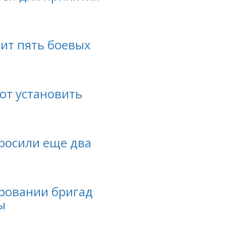
пит пять боевых
ют установить
бросили еще два
ировании бригад
ы