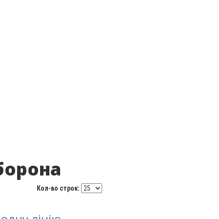
оборона
Кол-во строк:
 одну лінію