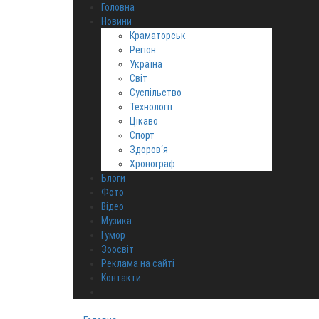
Головна
Новини
Краматорськ
Регіон
Україна
Світ
Суспільство
Технології
Цікаво
Спорт
Здоров‘я
Хронограф
Блоги
Фото
Відео
Музика
Гумор
Зоосвіт
Реклама на сайті
Контакти