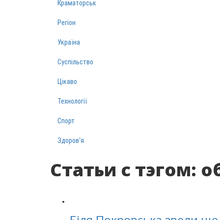
Краматорськ
Регіон
Україна
Суспільство
Цікаво
Технології
Спорт
Здоров‘я
Статьи с тэгом: 
Біля Покровська звели ще