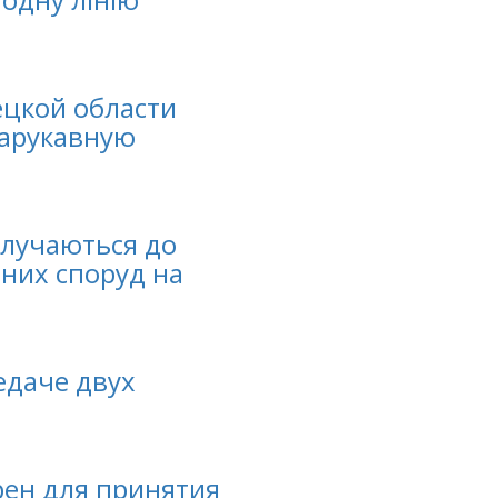
цкой области
арукавную
лучаються до
них споруд на
едаче двух
рен для принятия