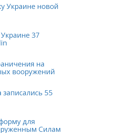
у Украине новой
 Украине 37
in
раничения на
ных вооружений
 записались 55
тформу для
оруженным Силам