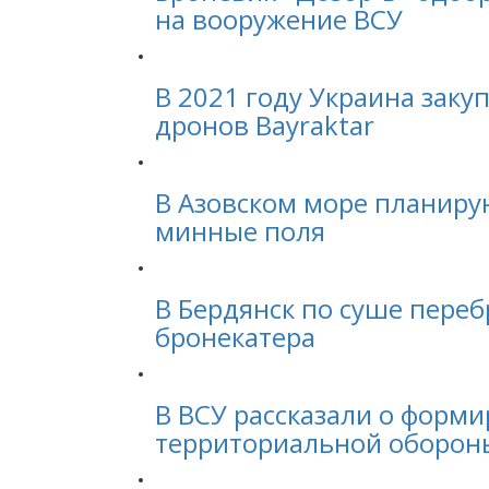
на вооружение ВСУ
В 2021 году Украина заку
дронов Bayraktar
В Азовском море планиру
минные поля
В Бердянск по суше пере
бронекатера
В ВСУ рассказали о форм
территориальной оборон