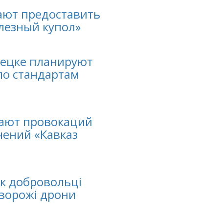
ают предоставить
лезный купол»
нецке планируют
по стандартам
ают провокаций
чений «Кавказ
як добровольці
ворожі дрони