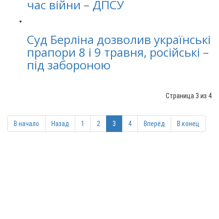
час війни – ДПСУ
Суд Берліна дозволив українські
прапори 8 і 9 травня, російські –
під забороною
Страница 3 из 4
В начало
Назад
1
2
3
4
Вперёд
В конец