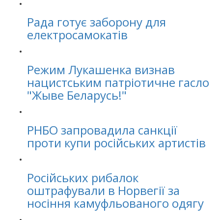
Рада готує заборону для
електросамокатів
Режим Лукашенка визнав
нацистським патріотичне гасло
"Жыве Беларусь!"
РНБО запровадила санкції
проти купи російських артистів
Російських рибалок
оштрафували в Норвегії за
носіння камуфльованого одягу