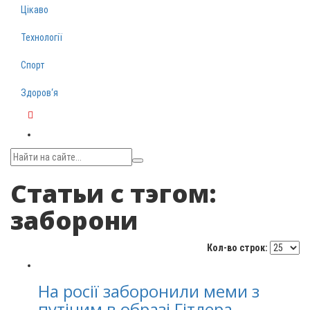
Цікаво
Технології
Спорт
Здоров‘я
Telegram
Статьи с тэгом:
заборони
Кол-во строк:
На росії заборонили меми з
путіним в образі Гітлера