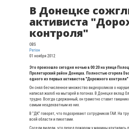
В Донецке сожг
активиста "Доро
контроля"
OBS
Регіон
01 ноября 2012
Это произошло сегодня ночью в 00:20 на улице Полоц
Пролетарский район Донецка. Полностью сгорела Dac
одного из первых активистов "Дорожного контроля" 
Он снял бесчисленное множество видеороликов о наруше
написал жалоб на мытарей в погонах. В Донецке вклад О
трудно. Всегда сдержанный, он грамотно ставит гаишник
самым неадекватным из них.
В "ДК" говорят, что подозревают сотрудников ГАИ. На т
всей области и пикетами.
Соседи видели, что перед пожаром у машины крутились п