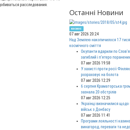
 добиваться расследования.
Останні Новини
космос
07 авг 2026 20:24
Над Землею накопичилося 17 тися
космічного сміття
Окупанти вдарили по Слов'я
загиблий і п'ятеро поранени
07 авг 2026 19:58
У захисті проти росії Фінлян
розраховує на болота
07 авг 2026 12:29
6 серпня Краматорська гро
зазнала 20 обстрілів
07 авг 2026 12:25
Українці визначилися щодо
військ з Донбасу
07 авг 2026 11:41
Програми лояльності казино
винагород, переваги та нед