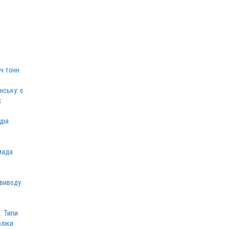
ч тонн
нську: є
х
дія
мада
 виводу
. Типи
оліки