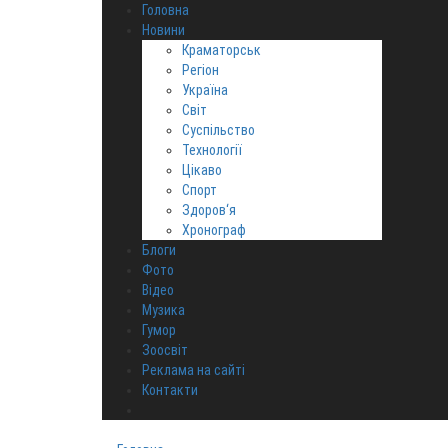
Головна
Новини
Краматорськ
Регіон
Україна
Світ
Суспільство
Технології
Цікаво
Спорт
Здоров‘я
Хронограф
Блоги
Фото
Відео
Музика
Гумор
Зоосвіт
Реклама на сайті
Контакти