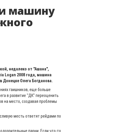
ли машину
жного
кой, недалеко от "Ашана",
ia Logan 2008 года, машина
в Донецке Олега Богданова.
ниях гаишников, еще больше
лега в развитие "ДК" переоценить
ов на место, создавая проблемы
русливую месть ответят рейдами по
одозрительные парни. Если что-то