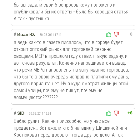
бы вы задали свои 5 вопросов кому положено и
опубликовали бы их ответы - была бы хорощая статья.
А так - пустышка.
0
#
Иван Ю.
30.08.2011 17:11
а ведь как-то в газете писалось, что в городе будет
открыт оптовый рынок для торговлей сезонно
овощами, МЕР в прошлом году ставил такую задачу, и
вот снова результат. Конечно напрашивается вывод,
что речи МЕРа направлены на запугивание торговцев,
что бы те в свою очередь исправно платили ему дань,
другого варианта нет. Ну а куда смотрят жильцы этой
самой улицы, почему не пишут, почему не
возмущаются???????
+6
#
SID
30.08.2011 15:34
Бабло рулит! Как ни прискорбно, но у нас всё
продается... Вот ежели кто б нагадил у Шишкиной или
Костюкова перед дверью - тогда другое дело. А так -