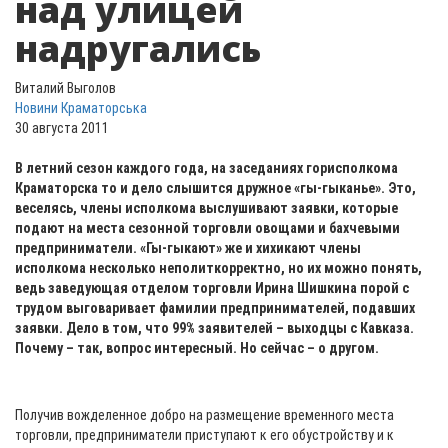
над улицей
надругались
Виталий Выголов
Новини Краматорська
30 августа 2011
В летний сезон каждого года, на заседаниях горисполкома
Краматорска то и дело слышится дружное «гы-гыканье». Это,
веселясь, члены исполкома выслушивают заявки, которые
подают на места сезонной торговли овощами и бахчевыми
предприниматели. «Гы-гыкают» же и хихикают члены
исполкома несколько неполиткорректно, но их можно понять,
ведь заведующая отделом торговли Ирина Шишкина порой с
трудом выговаривает фамилии предпринимателей, подавших
заявки. Дело в том, что 99% заявителей – выходцы с Кавказа.
Почему – так, вопрос интересный. Но сейчас – о другом.
Получив вожделенное добро на размещение временного места
торговли, предприниматели приступают к его обустройству и к