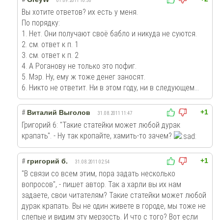
01.09.2011 10:58
Вы хотите ответов? их есть у меня.
По порядку:
1. Нет. Они получают своё бабло и никуда не суются.
2. см. ответ к п. 1
3. см. ответ к п. 2
4. А Роганову не только это пофиг.
5. Мэр. Ну, ему ж тоже денег заносят.
6. Никто не ответит. Ни в этом году, ни в следующем...
+1
#
Виталий Выголов
31.08.2011 11:47
Григорий 6: "Такие статейки может любой дурак
крапать". - Ну так кропайте, хамить-то зачем?
+1
#
григорий б.
31.08.2011 02:54
"В связи со всем этим, пора задать несколько
вопросов", - пишет автор. Так а харли вы их нам
задаете, свои читателям? Такие статейки может любой
дурак крапать. Вы не один живете в городе, мы тоже не
слепые и видим эту мерзость. И что с того? Вот если