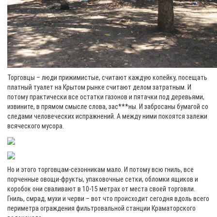
Торговцы – люди прижимистые, считают каждую копейку, посещать
платный туалет на Крытом рынке считают делом затратным. И
потому практически все остатки газонов и пятачки под деревьями,
извините, в прямом смысле слова, зас***ны. И забросаны бумагой со
следами человеческих испражнений. А между ними покоятся залежи
всяческого мусора.
Но и этого торговцам-сезонникам мало. И потому всю гниль, все
порченные овощи-фрукты, упаковочные сетки, обломки ящиков и
коробок они сваливают в 10-15 метрах от места своей торговли.
Гниль, смрад, мухи и черви – вот что происходит сегодня вдоль всего
периметра ограждения фильтровальной станции Краматорского