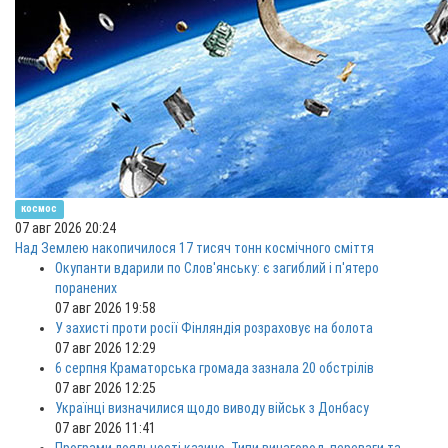
космос
07 авг 2026 20:24
Над Землею накопичилося 17 тисяч тонн космічного сміття
Окупанти вдарили по Слов'янську: є загиблий і п'ятеро
поранених
07 авг 2026 19:58
У захисті проти росії Фінляндія розраховує на болота
07 авг 2026 12:29
6 серпня Краматорська громада зазнала 20 обстрілів
07 авг 2026 12:25
Українці визначилися щодо виводу військ з Донбасу
07 авг 2026 11:41
Програми лояльності казино. Типи винагород, переваги та