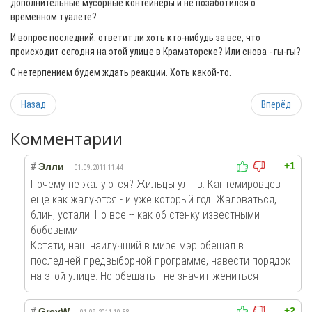
дополнительные мусорные контейнеры и не позаботился о
временном туалете?
И вопрос последний: ответит ли хоть кто-нибудь за все, что
происходит сегодня на этой улице в Краматорске? Или снова - гы-гы?
С нетерпением будем ждать реакции. Хоть какой-то.
Назад
Вперёд
Комментарии
+1
#
Элли
01.09.2011 11:44
Почему не жалуются? Жильцы ул. Гв. Кантемировцев
еще как жалуются - и уже который год. Жаловаться,
блин, устали. Но все -- как об стенку известными
бобовыми.
Кстати, наш наилучший в мире мэр обещал в
последней предвыборной программе, навести порядок
на этой улице. Но обещать - не значит жениться
+2
#
GreyW