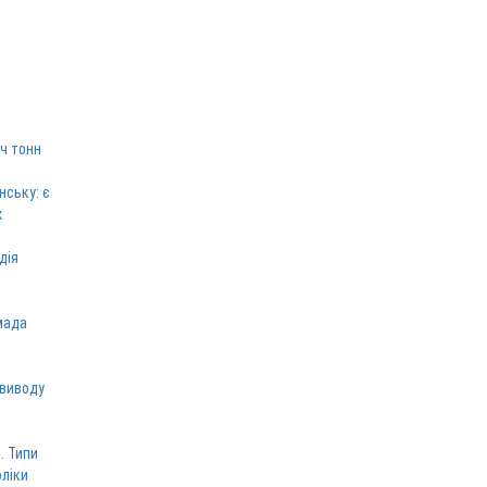
ч тонн
нську: є
х
дія
мада
 виводу
. Типи
оліки