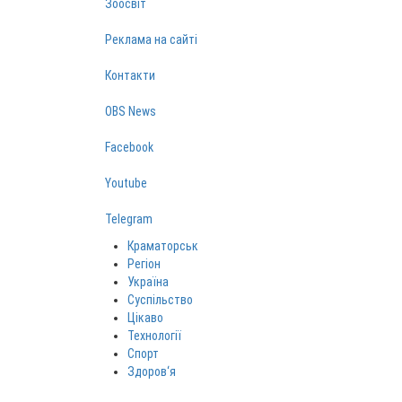
Зоосвіт
Реклама на сайті
Контакти
OBS News
Facebook
Youtube
Telegram
Краматорськ
Регіон
Україна
Суспільство
Цікаво
Технології
Спорт
Здоров‘я