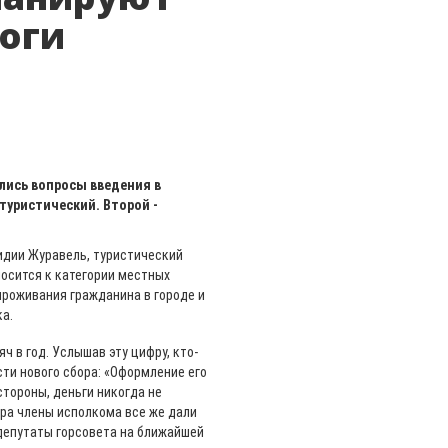
логи
лись вопросы введения в
туристический. Второй -
идии Журавель, туристический
носится к категории местных
проживания гражданина в городе и
а.
ч в год. Услышав эту цифру, кто-
ти нового сбора: «Оформление его
стороны, деньги никогда не
ора члены исполкома все же дали
 депутаты горсовета на ближайшей