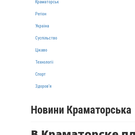
Краматорськ
Регіон
Україна
Суспільство
Цікаво
Технології
Спорт
Здоров‘я
Новини Краматорська
В Краматорске п