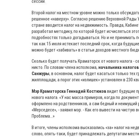
сессии.
Второй налог на местном уровне можно только обсуждать,
решенное «наверху». Согласно решению Верховной Рады Ук
стране вводится налог на недвижимость. Правда, Кабине
разработал методику, по которой будет исчисляться этот
подробностях только догадываться. Но и не принимать п
так как 15 июля истекает последний срок, когда будущие
можно будет «забивать» в статьи доходов местного бюд
Сколько будет получать Краматорск от нового налога - с
никто. По словам члена исполкома,
начальника налого
Санжуры
, в основном, налог будет касаться только тех 
жилплощади, а порог этих «излишек» установлен в 230 к
Мэр Краматорска Геннадий Костюков
видит будущие п
нового налога. «У нас масса примеров, когда по докуме
оформлено на родственников, а сам бедный и неимущий 
«Мерседесе», - заявил мэр. - Как его вывести на чистую 
Проблема...»
В итоге, члены исполкома высказались «за» налог на не
слово, опять-таки, будет принадлежать депутатам местн