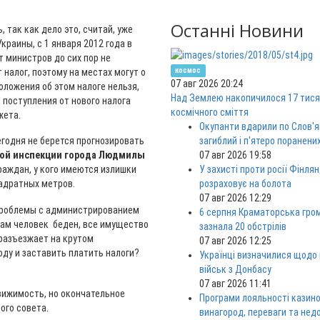
Останні Новини
 так как дело это, считай, уже
раины, с 1 января 2012 года в
т министров до сих пор не
космос
 налог, поэтому на местах могут о
07 авг 2026 20:24
оложения об этом налоге нельзя,
Над Землею накопичилося 17 тися
 поступления от нового налога
космічного сміття
жета.
Окупанти вдарили по Слов'я
загиблий і п'ятеро поранени
егодня не берется прогнозировать
07 авг 2026 19:58
вой инспекции города Людмилы
У захисті проти росії Фінлян
граждан, у кого имеются излишки
розраховує на болота
вадратных метров.
07 авг 2026 12:29
роблемы с администрированием
6 серпня Краматорська гро
нтам человек беден, все имущество
зазнала 20 обстрілів
разъезжает на крутом
07 авг 2026 12:25
воду и заставить платить налоги?
Українці визначилися щодо
військ з Донбасу
07 авг 2026 11:41
движимость, но окончательное
Програми лояльності казино
ого совета.
винагород, переваги та нед