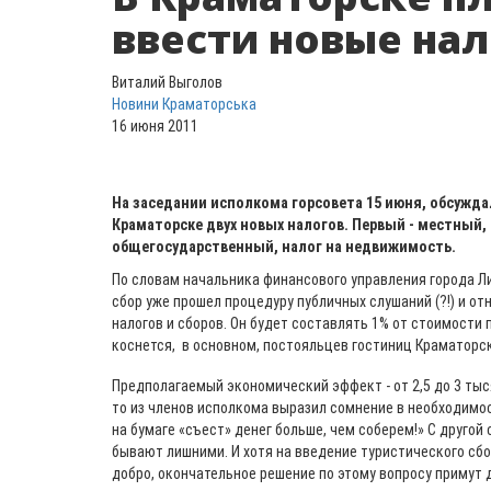
ввести новые на
Виталий Выголов
Новини Краматорська
16 июня 2011
На заседании исполкома горсовета 15 июня, обсужда
Краматорске двух новых налогов. Первый - местный, 
общегосударственный, налог на недвижимость.
По словам начальника финансового управления города Л
сбор уже прошел процедуру публичных слушаний (?!) и от
налогов и сборов. Он будет составлять 1% от стоимости 
коснется, в основном, постояльцев гостиниц Краматорск
Предполагаемый экономический эффект - от 2,5 до 3 тыся
то из членов исполкома выразил сомнение в необходимос
на бумаге «съест» денег больше, чем соберем!» С другой 
бывают лишними. И хотя на введение туристического сб
добро, окончательное решение по этому вопросу примут