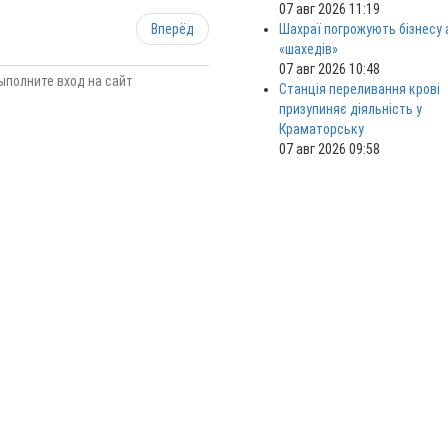
07 авг 2026 11:19
Вперёд
Шахраї погрожують бізнесу
«шахедів»
07 авг 2026 10:48
ыполните вход на сайт
Станція переливання крові
призупиняє діяльність у
Краматорську
07 авг 2026 09:58