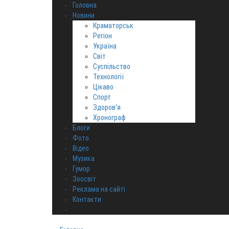
Головна
Новини
Краматорськ
Регіон
Україна
Світ
Суспільство
Технології
Цікаво
Спорт
Здоров‘я
Хронограф
Блоги
Фото
Відео
Музика
Гумор
Зоосвіт
Реклама на сайті
Контакти