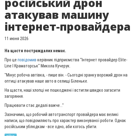
російський дрон
атакував машину
інтернет-провайдера
11 июня 2026
На щастя постраждалих немає.
Про це
повідомив
керівник підприємства "Інтернет провайдер Elite-
Line I Краматорськ" Микола Кучерук.
"Мінус робоча автівка, - пише він. - Сьогодні зранку ворожий дрон на
оптиці атакував наше авто в селищі Біленьке.
На щастя, наші хлопці не пошкоджені і встигли швидко загасити
загоряння.
Працювати стає дедалі важче..."
Зазначимо, що робочий автотранспорт провайдера має великі
написи, що повідомляють про характер виконуваної роботи. Однак
російським ублюдкам - все одно, аби когось убити.