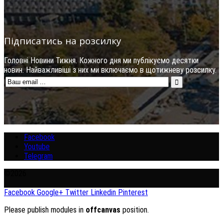
Підписатись на розсилку
Головні Новини Тижня. Кожного дня ми публікуємо десятки
новин. Найважливіші з них ми включаємо в щотижневу розсилку.
Facebook
Youtube
Telegram
©2026
Facebook
Google+
Twitter
Linkedin
Pinterest
Please publish modules in
offcanvas
position.