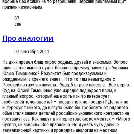
вообще без всяких на то разрешений. Верхний рекламный щит
признан незаконным
07
сен
Про аналогии
07 сентября 2011
На днях провел блиц-опрос родных, друзей и знакомых. Вопрос
один: за что именно судят бывшего премьер-министра Украины
Юлию Тимошенко? Результат был предсказуемым и
ожидаемым: а хрен его знает… Что-то там невыгодное с
Россией по газу заключила… Ущерб стране нанесла… Все верно.
Суд на Юлией Тимошенко уже изрядно поднадоел всем, и
главный вопрос, который еще хоть как-то интересует
любителей теленовостей – посадят или не посадят? Детали не
интересуют никого, да и глупо было бы требовать от рядового
обывателя знания деталей российско-украинского контракта на
поставку газа. Как пишут в интернетовских комментах – «Много
буквов, ни асилил». Всё правильно. Но думать чуть дальше
телевизионной картинки и проводить аналогии на местном