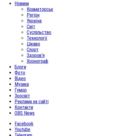
Новини
Краматорськ
Регіон
Україна
Світ
Суспільство
Технології
Цікаво
Спорт
Здоров‘я
Хронограф
Блоги
Фото
Відео
Музика
Гумор
Зоосвіт
Реклама на сайті
Контакти
OBS News
Facebook
Youtube
Telegram