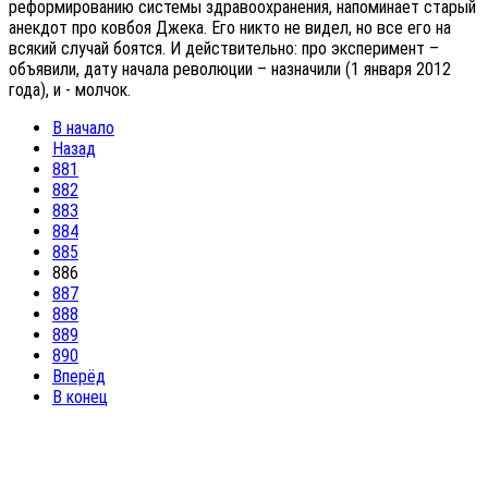
реформированию системы здравоохранения, напоминает старый
анекдот про ковбоя Джека. Его никто не видел, но все его на
всякий случай боятся. И действительно: про эксперимент –
объявили, дату начала революции – назначили (1 января 2012
года), и - молчок.
В начало
Назад
881
882
883
884
885
886
887
888
889
890
Вперёд
В конец