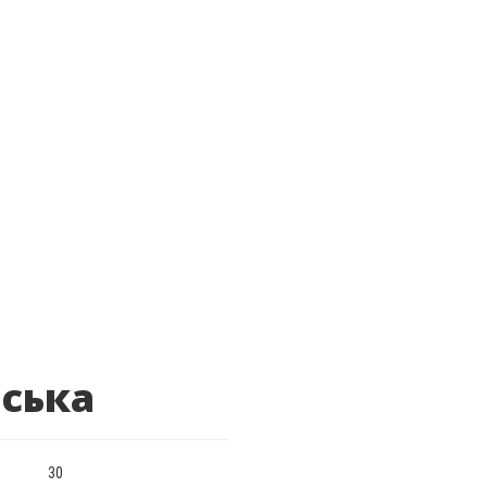
ська
30