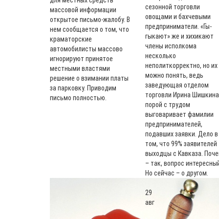
для местных средств
сезонной торговли
массовой информации
овощами и бахчевыми
открытое письмо-жалобу. В
предприниматели. «Гы-
нем сообщается о том, что
гыкают» же и хихикают
краматорские
члены исполкома
автомобилисты массово
несколько
игнорируют принятое
неполиткорректно, но их
местными властями
можно понять, ведь
решение о взимании платы
заведующая отделом
за парковку. Приводим
торговли Ирина Шишкина
письмо полностью.
порой с трудом
выговаривает фамилии
предпринимателей,
подавших заявки. Дело в
том, что 99% заявителей
выходцы с Кавказа. Поч
– так, вопрос интересный
Но сейчас – о другом.
29
авг