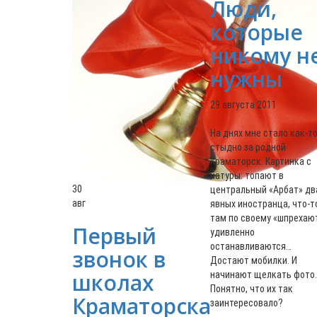
Люди,
которые
никому н
нужны
29 августа 2011
На днях мне стало как-т
стыдно за родной
Краматорск. Картинка с
натуры: топают в
30
центральный «Арбат» дв
авг
явных иностранца, что-т
там по своему «шпрехают
Первый
удивленно
останавливаются…
звонок в
Достают мобилки. И
школах
начинают щелкать фото.
Понятно, что их так
Краматорска
заинтересовало?