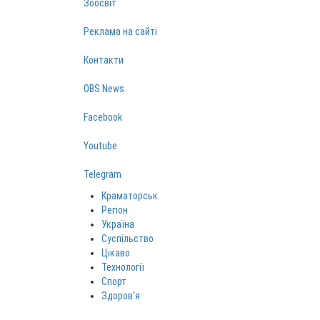
Зоосвіт
Реклама на сайті
Контакти
OBS News
Facebook
Youtube
Telegram
Краматорськ
Регіон
Україна
Суспільство
Цікаво
Технології
Спорт
Здоров‘я