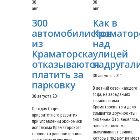
30
30
авг
авг
300
Как в
автомобилистов
Краматор
из
над
Краматорска
улицей
отказываются
надругал
платить за
30 августа 2011
парковку
В летний сезон каждого
года, на заседаниях
30 августа 2011
горисполкома
Краматорска то и дело
Сегодня Отдел
слышится дружное «гы-
приоритетного развития
гыканье». Это, веселясь,
при управлении экономики
члены исполкома
исполкома Краматорского
выслушивают заявки,
горсовета распространило
которые подают на мест