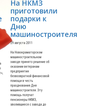
На НКМЗ
приготовили
е
подарки к
Дню
машиностроителя
29 августа 2011
о
На Новокраматорском
машиностроительном
заводе принято решение об
а
оказании ветеранам
о
предприятия
»,
безвозвратной финансовой
помощи в честь
празднования Дня
машиностроителя. Эту
помощь получат
пенсионеры НКМЗ,
уволившиеся с завода до