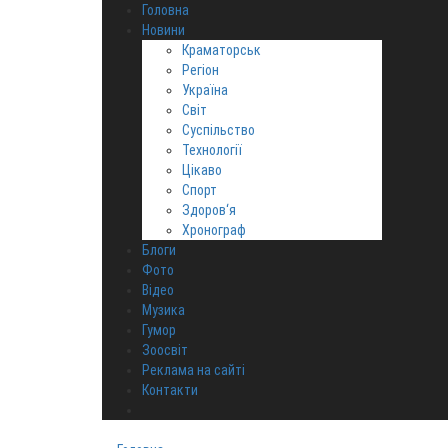
Головна
Новини
Краматорськ
Регіон
Україна
Світ
Суспільство
Технології
Цікаво
Спорт
Здоров‘я
Хронограф
Блоги
Фото
Відео
Музика
Гумор
Зоосвіт
Реклама на сайті
Контакти