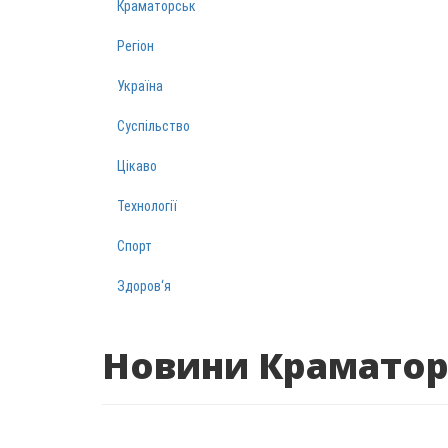
Краматорськ
Регіон
Україна
Суспільство
Цікаво
Технології
Спорт
Здоров‘я
Новини Краматор