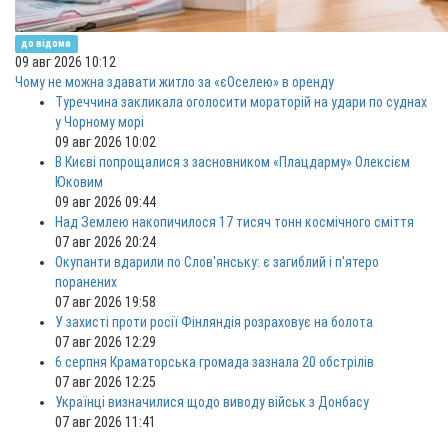
до відома
09 авг 2026 10:12
Чому не можна здавати житло за «єОселею» в оренду
Туреччина закликала оголосити мораторій на удари по суднах
у Чорному морі
09 авг 2026 10:02
В Києві попрощалися з засновником «Плацдарму» Олексієм
Юковим
09 авг 2026 09:44
Над Землею накопичилося 17 тисяч тонн космічного сміття
07 авг 2026 20:24
Окупанти вдарили по Слов'янську: є загиблий і п'ятеро
поранених
07 авг 2026 19:58
У захисті проти росії Фінляндія розраховує на болота
07 авг 2026 12:29
6 серпня Краматорська громада зазнала 20 обстрілів
07 авг 2026 12:25
Українці визначилися щодо виводу військ з Донбасу
07 авг 2026 11:41