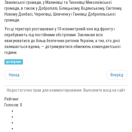
Званівської громади, у Малинівці та Тихонівці Миколаївської
громади, в також у Добропіллі, Білицькому, Водянському, Світлому,
Новому Донбасі, Чернігівці, Шевченку і Ганнівці Добропільської
громади.
Усі ці території розташовані у 10-кілометровій зоні від фронту і
перебувають під постійними обстрілами. Закликаю всіх
евакуюватися до більш безпечних регіонів України, а тих, хто досі
залишається вдома, — дотримуватися обмежень комендантської
години.
до відома
Назад
Вперёд
Недостаточно прав для комментирования. Выполните вход на сайт
Рейтинг:
Голосов: 0