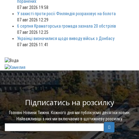
поранених
07 авг 2026 19:58
У захисті проти росії Фінляндія розраховує на болота
07 авг 2026 12:29
6 серпня Краматорська громада зазнала 20 обстрілів
07 авг 2026 12:25
Українці визначилися щодо виводу військ з Донбасу
07 авг 2026 11:41
Підписатись на розсилку
Головні Новини Тижня. Кожного дня ми публікуємо десятки новин.
Найважливіші з них ми включаємо в щотижневу розсилку.