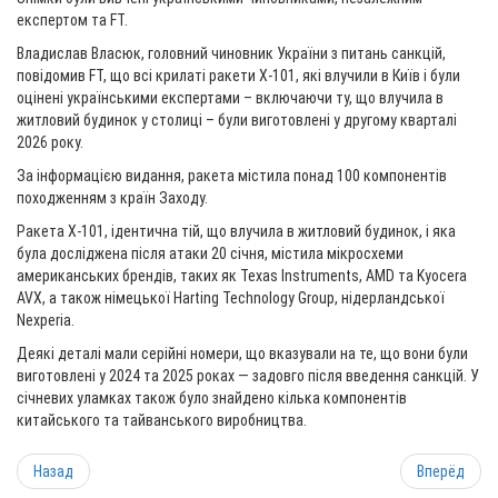
експертом та FT.
Владислав Власюк, головний чиновник України з питань санкцій,
повідомив FT, що всі крилаті ракети Х-101, які влучили в Київ і були
оцінені українськими експертами – включаючи ту, що влучила в
житловий будинок у столиці – були виготовлені у другому кварталі
2026 року.
За інформацією видання, ракета містила понад 100 компонентів
походженням з країн Заходу.
Ракета Х-101, ідентична тій, що влучила в житловий будинок, і яка
була досліджена після атаки 20 січня, містила мікросхеми
американських брендів, таких як Texas Instruments, AMD та Kyocera
AVX, а також німецької Harting Technology Group, нідерландської
Nexperia.
Деякі деталі мали серійні номери, що вказували на те, що вони були
виготовлені у 2024 та 2025 роках — задовго після введення санкцій. У
січневих уламках також було знайдено кілька компонентів
китайського та тайванського виробництва.
Назад
Вперёд