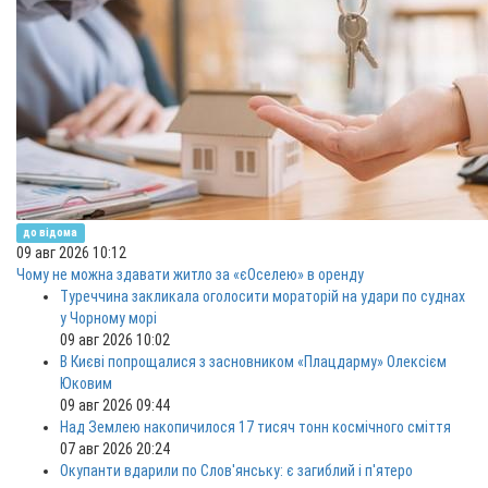
до відома
09 авг 2026 10:12
Чому не можна здавати житло за «єОселею» в оренду
Туреччина закликала оголосити мораторій на удари по суднах
у Чорному морі
09 авг 2026 10:02
В Києві попрощалися з засновником «Плацдарму» Олексієм
Юковим
09 авг 2026 09:44
Над Землею накопичилося 17 тисяч тонн космічного сміття
07 авг 2026 20:24
Окупанти вдарили по Слов'янську: є загиблий і п'ятеро