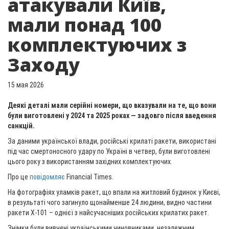
атакували Київ,
мали понад 100
комплектуючих з
Заходу
15 мая 2026
Деякі деталі мали серійні номери, що вказували на те, що вони
були виготовлені у 2024 та 2025 роках — задовго після введення
санкцій.
За даними української влади, російські крилаті ракети, використані
під час смертоносного удару по Україні в четвер, були виготовлені
цього року з використанням західних комплектуючих.
Про це
повідомляє
Financial Times.
На фотографіях уламків ракет, що впали на житловий будинок у Києві,
в результаті чого загинуло щонайменше 24 людини, видно частини
ракети Х-101 – однієї з найсучасніших російських крилатих ракет.
Знімки були вивчені українськими чиновниками, незалежним