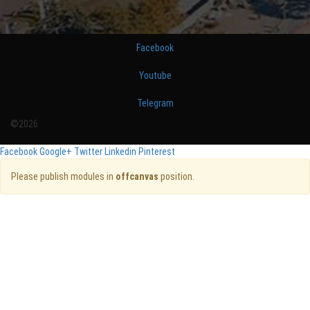
Facebook
Youtube
Telegram
©2026
Facebook
Google+
Twitter
Linkedin
Pinterest
Please publish modules in
offcanvas
position.