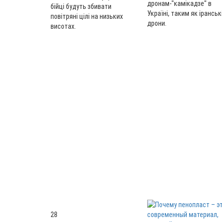
дронам-"камікадзе" в
бійці будуть збивати
Україні, таким як іранськ
повітряні цілі на низьких
дрони.
висотах.
28