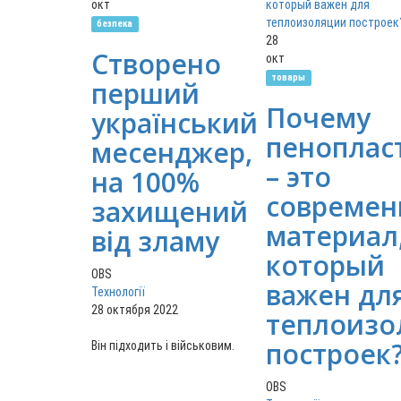
окт
безпека
28
Створено
окт
товары
перший
Почему
український
пеноплас
месенджер,
– это
на 100%
совреме
захищений
материал
від зламу
который
OBS
важен дл
Технології
28 октября 2022
теплоизо
построек
Він підходить і військовим.
OBS