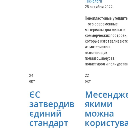
Технології
28 октября 2022
Пенопластовые утеплите
– это современные
материалы для жилых и
коммерческих построек,
которые изготавливают
из материалов,
включающих
полиизоцианурат,
полистирол и полиуретан
24
22
окт
окт
ЄС
Месендже
затвердив
якими
єдиний
можна
стандарт
користув