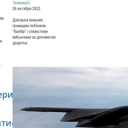
Технології
26 октября 2022
ли
Декілька пильних
громадян побачили
"Калібр" і сповістили
військових за допомогою
ся
додатка.
.
ри,
атися