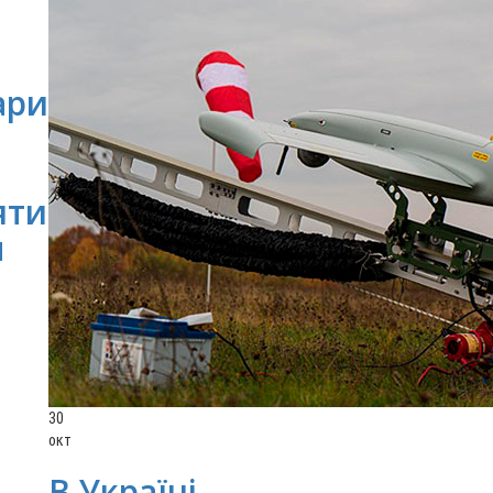
ари»
яти
м
30
окт
"
В Україні