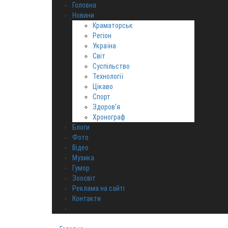
Головна
Новини
Краматорськ
Регіон
Україна
Світ
Суспільство
Технології
Цікаво
Спорт
Здоров‘я
Хронограф
Блоги
Фото
Відео
Музика
Гумор
Зоосвіт
Реклама на сайті
Контакти