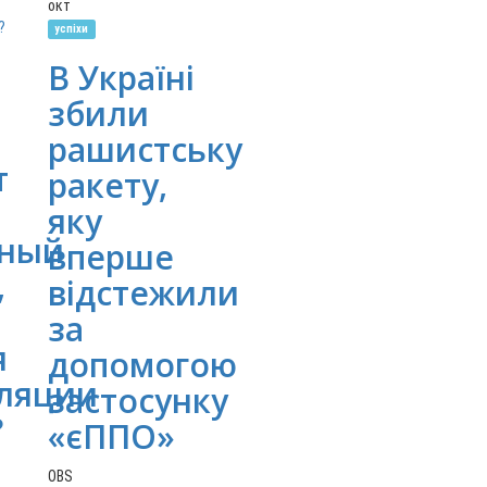
окт
успіхи
В Україні
збили
рашистську
т
ракету,
яку
нный
вперше
,
відстежили
за
я
допомогою
ляции
застосунку
?
«єППО»
OBS