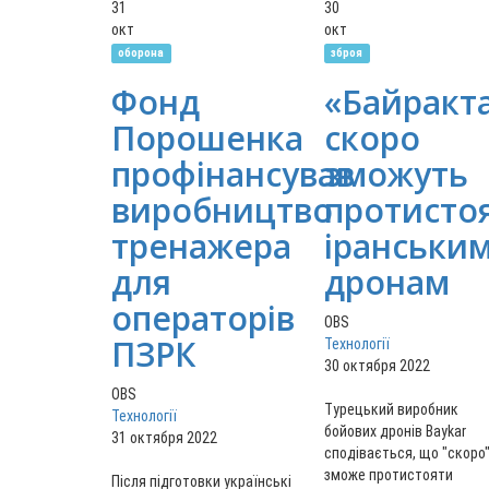
31
30
окт
окт
оборона
зброя
Фонд
«Байракт
Порошенка
скоро
профінансував
зможуть
виробництво
протисто
тренажера
іранськи
для
дронам
операторів
OBS
ПЗРК
Технології
30 октября 2022
OBS
Турецький виробник
Технології
бойових дронів Baykar
31 октября 2022
сподівається, що "скоро
зможе протистояти
Після підготовки українські