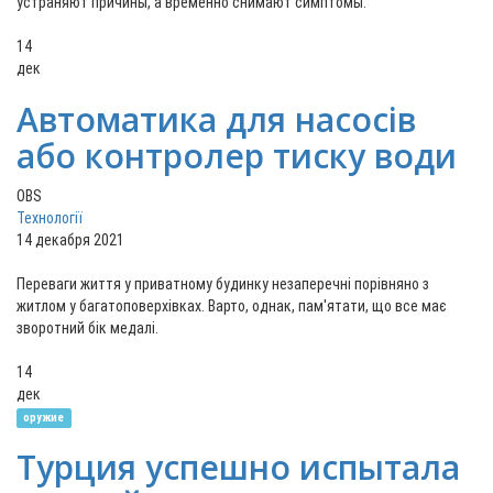
устраняют причины, а временно снимают симптомы.
14
дек
Автоматика для насосів
або контролер тиску води
OBS
Технології
14 декабря 2021
Переваги життя у приватному будинку незаперечні порівняно з
житлом у багатоповерхівках. Варто, однак, пам'ятати, що все має
зворотний бік медалі.
14
дек
оружие
Турция успешно испытала