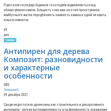
Рідко коли господарі будинків та котеджів відмовляються від
облаштування каміна. Більшість з них вже на етапі проєктування
майбутнього житла передбачають наявність каміна в одній чи навіть
кількох кімнатах.
09
дек
товары
Антипирен для дерева
Композит: разновидности
и характерные
особенности
OBS
Технології
09 декабря 2021
Среди недостатков древесины как строительного и декоративного
материала - легкая воспламеняемость и подверженность поражению