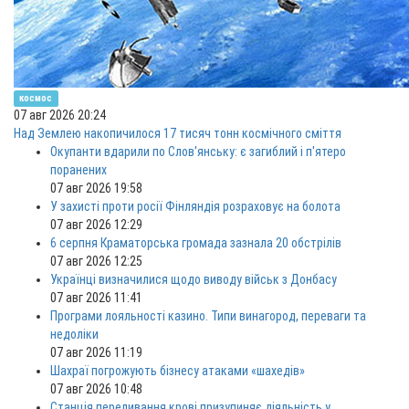
космос
07 авг 2026 20:24
Над Землею накопичилося 17 тисяч тонн космічного сміття
Окупанти вдарили по Слов'янську: є загиблий і п'ятеро
поранених
07 авг 2026 19:58
У захисті проти росії Фінляндія розраховує на болота
07 авг 2026 12:29
6 серпня Краматорська громада зазнала 20 обстрілів
07 авг 2026 12:25
Українці визначилися щодо виводу військ з Донбасу
07 авг 2026 11:41
Програми лояльності казино. Типи винагород, переваги та
недоліки
07 авг 2026 11:19
Шахраї погрожують бізнесу атаками «шахедів»
07 авг 2026 10:48
Станція переливання крові призупиняє діяльність у