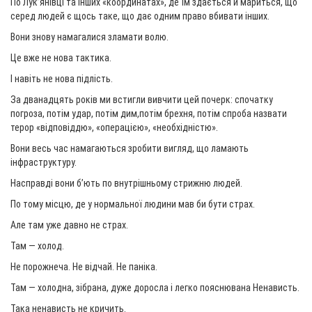
По Лук’янівці та інших «координатах», де їм здається й мариться, що
серед людей є щось таке, що дає одним право вбивати інших.
Вони знову намагалися зламати волю.
Це вже не нова тактика.
І навіть не нова підлість.
За дванадцять років ми встигли вивчити цей почерк: спочатку
погроза, потім удар, потім дим,потім брехня, потім спроба назвати
терор «відповіддю», «операцією», «необхідністю».
Вони весь час намагаються зробити вигляд, що ламають
інфраструктуру.
Насправді вони б’ють по внутрішньому стрижню людей.
По тому місцю, де у нормальної людини мав би бути страх.
Але там уже давно не страх.
Там — холод.
Не порожнеча. Не відчай. Не паніка.
Там — холодна, зібрана, дуже доросла і легко пояснювана Ненависть.
Така ненависть не кричить.