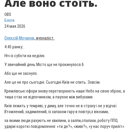
Але воно стоїть.
OBS
Блоги
24 мая 2026
Олексій Мочанов
, журналіст.
4:45 ранку…
Ніч із суботи на неділю.
У звичайний день Місто ще не прокинулося б.
Або ще не заснуло.
Але це не про сьогодні. Сьогодні Київ не спить. Зовсім.
Кремлівські ефори знову перетворюють наше Небо на свою зброю, а
тиша стає не відпочинком, а паузою між вибухами.
Київ лежить у темряві, у диму, але точно не в страху і не у відчаї.
Втомлений, задимлений, із запахом гару в повітрі,з вікнами,
за якими люди рахують не хвилини, а залпи,спалахи, роботу ППО,
удариі короткі повідомлення: «ти де?», «живі?», «у нас поруч приліт».