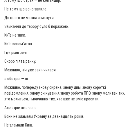
А тому, що страх — не командир.
Не тому, що воно звикло.
До цього не можна звикнути.
Звикання до терору було б поразкою.
Київ не звик.
Київ запам’ятав.
І це різні речі.
Скоро п’ята ранку.
Можливо, ніч уже закінчилася,
а обстріл — ні.
Можливо, попереду знову сирена, знову дим, знову короткі
повідомлення, знову очікування,знову робота ППО, знову молитви тих,
хто молиться, і мовчання тих, хто вже не вміє просити.
Але одне вже ясно.
Вони не зламали Україну за дванадцять років.
Не зламали Київ.