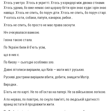
Хтось у метро. Хтось в укритті. Хтось у коридорі між двома стінами.
Хтось удома, бо вже немає сил щоразу бігти хрін знає куди і хрін знає
навіщо. Хтось не спить, бо поруч діти. Хтось не спить, бо поруч старі.
У когось коти, собаки, папуги, канарки, рибки…
Хтось не спить, бо просто не має права заснути.
Ніч очікувалася важкою.
І вона такою стала.
По Україні били й б’ють усім,
що в них є.
По Києву — сьогодні особливо зло.
Давні літописи вирішили, що Київ — мати міст руських.
Русняві доктрини вирішили вбити, добити, знищити Матір.
Виродки…
Б’ють не по карті. Не по об’єктах на папері. Не за військовою логікою.
А по нервах, по повітрю, по сну,по пам’яті, по людській здатності
вранці встати й продовжити жити.