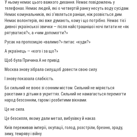
У ньому немає цього важкого дихання. Немає повідомлень у
телефонах. Немає людей, які о четвертій ранку несуть воду сусідам.
Немає комунальників, які з’являться раніше, ніж розвіється дим.
Немає волонтерів, які вже думають, кому і що потрібно. Немає тієї
дивної української звички — після найстрашнішої ночі питати не «як
рятуватися?», а «чим допомогти?»
Русак на пропозицію «валимо?» питає: «куди?»
А українець — «кого і за що?»
Щоб була Причина.А не привід.
Москва знову зібрала силу,щоб довести свою силу.
І знову показала слабкість.
Бо сильний не воює зі сонним містом. Сильний не міряється
ракетами з дітьми в укриттях. Сильний не намагається перемогти
народ безсонням, гаром і розбитими вікнами.
Це не сила.
Це безсилля, якому дали метал, вибухівку й наказ.
Київ переживав імперії, окупації, голод, розстріли, брехню, зраду,
зиму, темряву і війну.