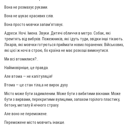
Вона не розмахує руками.
Вона не шукає красивих слів.
Вона просто мовчки запам’ятовує.
Адреси. Ночі. Імена. Звуки. Дитячі обличчя в метро. Собак, які
тремтять від вибухів. Пожежників, які їдуть туди, звідки інші тікають.
Лікарів, які мовчки готуються приймати нових поранених. Військових,
які цієї ж ночі в строю, бо країна не має розкоші вимкнутися.
Ми всі втомилися?..
Найімовірніше, це правда.
Але втома — не капітуляція!
Втома — це стан тіла,а не вирок духу.
Місто може бути задимленим. Може бути з вибитими вікнами. Може
бути з вирвами, перекритими вулицями, запахом горілого пластику,
бетону, металу й нічного страху.
Але воно не переможене.
Переможене місто мовчить інакше.