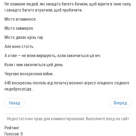
Не зламали людей, які занадто багато бачили, щоб вірити в їхню силу,
і занадто багато втратили, щоб пробачити.
Місто втомилося.
Місто завмерло.
Місто дихає крізь гар.
Але воно стоїть.
А отже — не вони вирішують, коли закінчиться ця ніч.
Коли і чим закінчиться цей день.
Чергове воскресіння війни…
640 воскресінь поспіль від початку воєнної агресії огидного східного
недобросусіда…
Назад
Вперёд
Недостаточно прав для комментирования. Выполните вход на сайт
Рейтинг:
Голосов: 0