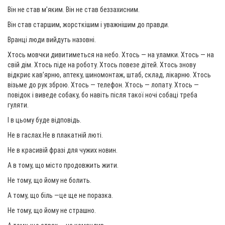
Він не став м’яким. Він не став беззахисним.
Він став старшим, жорсткішим і уважнішим до правди.
Вранці люди вийдуть назовні.
Хтось мовчки дивитиметься на небо. Хтось — на уламки. Хтось — на
свій дім. Хтось піде на роботу. Хтось повезе дітей. Хтось знову
відкриє кав’ярню, аптеку, шиномонтаж, штаб, склад, лікарню. Хтось
візьме до рук зброю. Хтось — телефон. Хтось — лопату. Хтось —
повідок і виведе собаку, бо навіть після такої ночі собаці треба
гуляти.
І в цьому буде відповідь.
Не в гаслах.Не в плакатній люті.
Не в красивій фразі для чужих новин.
А в тому, що місто продовжить жити.
Не тому, що йому не болить.
А тому, що біль —це ще не поразка.
Не тому, що йому не страшно.