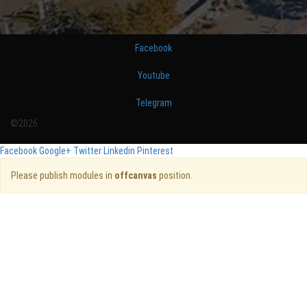
Facebook
Youtube
Telegram
©2026
Facebook
Google+
Twitter
Linkedin
Pinterest
Please publish modules in
offcanvas
position.