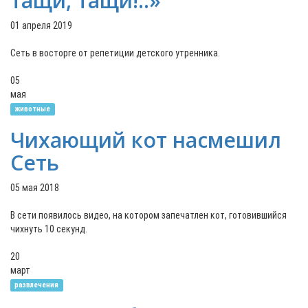
тащи, тащи!..»
01 апреля 2019
Сеть в восторге от репетиции детского утренника.
05
мая
животные
Чихающий кот насмешил
Сеть
05 мая 2018
В сети появилось видео, на котором запечатлен кот, готовившийся
чихнуть 10 секунд.
20
март
развлечения