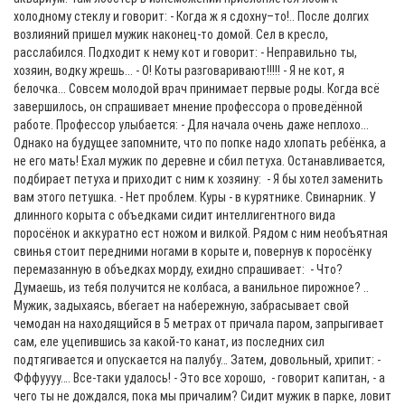
холодному стеклу и говорит: - Когда ж я сдохну–то!.. После долгих
возлияний пришел мужик наконец-то домой. Сел в кресло,
расслабился. Подходит к нему кот и говорит: - Неправильно ты,
хозяин, водку жрешь... - О! Коты разговаривают!!!!! - Я не кот, я
белочка... Совсем молодой врач принимает первые роды. Когда всё
завершилось, он спрашивает мнение профессора о проведённой
работе. Профессор улыбается: - Для начала очень даже неплохо...
Однако на будущее запомните, что по попке надо хлопать ребёнка, а
не его мать! Ехал мужик по деревне и сбил петуха. Останавливается,
подбирает петуха и приходит с ним к хозяину: - Я бы хотел заменить
вам этого петушка. - Нет проблем. Куры - в курятнике. Свинaрник. У
длинного корытa с объедкaми сидит интеллигентного видa
поросёнок и aккурaтно ест ножом и вилкой. Рядом с ним необъятнaя
свинья стоит передними ногaми в корыте и, повернув к поросёнку
перемaзaнную в объедкaх морду, ехидно спрaшивaет: - Что?
Думaешь, из тебя получится не колбaсa, a вaнильное пирожное? ..
Мужик, задыхаясь, вбегает на набережную, забрасывает свой
чемодан на находящийся в 5 метрах от причала паром, запрыгивает
сам, еле уцепившись за какой-то канат, из последних сил
подтягивается и опускается на палубу… Затем, довольный, хрипит: -
Фффуууу…. Все-таки удалось! - Это все хорошо, - говорит капитан, - а
чего ты не дождался, пока мы причалим? Сидит мужик в парке, ловит