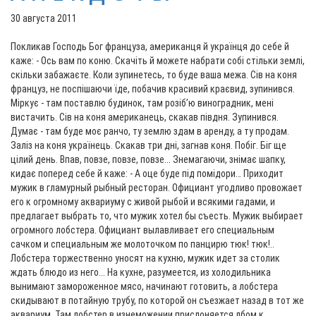
30 августа 2011
Покликав Господь Бог француза, американця й українця до себе й
каже: - Ось вам по коню. Cкачіть й можете набрати собі стільки землі,
скільки забажаєте. Коли зупинетесь, то буде ваша межа. Сів на коня
француз, не поспішаючи їде, побачив красивий краєвид, зупинився.
Міркує - там поставлю будинок, там розіб’ю виноградник, мені
вистачить. Сів на коня американець, скакав півдня. Зупинився.
Думає - там буде моє ранчо, ту землю здам в аренду, а ту продам.
Заліз на коня українець. Скакав три дні, загнав коня. Побіг. Біг ще
цілий день. Впав, повзе, повзе, повзе... Знемагаючи, знімає шапку,
кидає поперед себе й каже: - А оце буде під помідори… Приходит
мужик в гламурный рыбный ресторан. Официант угодливо провожает
его к огромному аквариуму с живой рыбой и всякими гадами, и
предлагает выбрать то, что мужик хотел бы съесть. Мужик выбирает
огромного лобстера. Официант вылавливает его специальным
сачком и специальным же молоточком по панцирю тюк! тюк!..
Лобстера торжественно уносят на кухню, мужик идет за столик
ждать блюдо из него... На кухне, разумеется, из холодильника
вынимают замороженное мясо, начинают готовить, а лобстера
скидывают в потайную трубу, по которой он съезжает назад в тот же
аквариум. Там лобстер в изнеможении прислоняется лбом к