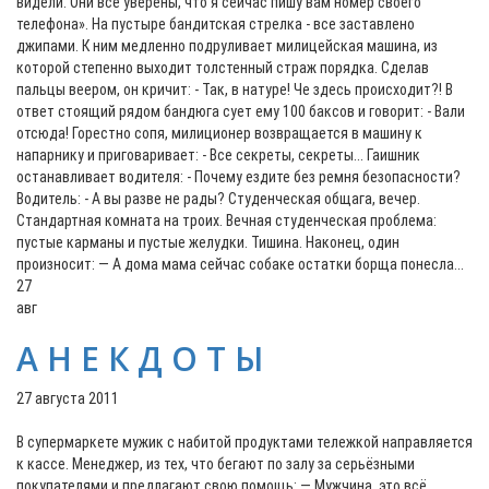
видели. Они все уверены, что я сейчас пишу вам номер своего
телефона». На пустыре бандитская стрелка - все заставлено
джипами. К ним медленно подруливает милицейская машина, из
которой степенно выходит толстенный страж порядка. Сделав
пальцы веером, он кричит: - Так, в натуре! Че здесь происходит?! В
ответ стоящий рядом бандюга сует ему 100 баксов и говорит: - Вали
отсюда! Горестно сопя, милиционер возвращается в машину к
напарнику и приговаривает: - Все секреты, секреты... Гаишник
останавливает водителя: - Почему ездите без ремня безопасности?
Водитель: - А вы разве не рады? Студенческая общага, вечер.
Стандартная комната на троих. Вечная студенческая проблема:
пустые карманы и пустые желудки. Тишина. Наконец, один
произносит: — А дома мама сейчас собаке остатки борща понесла...
27
авг
А Н Е К Д О Т Ы
27 августа 2011
В супермаркете мужик с набитой продуктами тележкой направляется
к кассе. Менеджер, из тех, что бегают по залу за серьёзными
покупателями и предлагают свою помощь: — Мужчина, это всё,