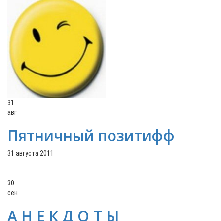
31
авг
Пятничный позитифф
31 августа 2011
30
сен
А Н Е К Д О Т Ы