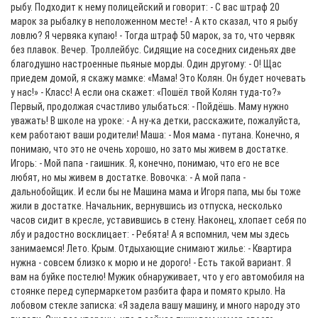
рыбу. Подходит к нему полицейский и говорит: - С вас штраф 20
марок за рыбалку в неположенном месте! - А кто сказал, что я рыбу
ловлю? Я червяка купаю! - Тогда штраф 50 марок, за то, что червяк
без плавок. Вечер. Троллейбус. Сидящие на соседних сиденьях две
благодушно настроенные пьяные морды. Один другому: - О! Щас
приедем домой, я скажу мамке: «Мама! Это Колян. Он будет ночевать
у нас!» - Класс! А если она скажет: «Пошёл твой Колян туда-то?»
Первый, продолжая счастливо улыбаться: - Пойдёшь. Маму нужно
уважать! В школе на уроке: - А ну-ка детки, расскажите, пожалуйста,
кем работают ваши родители! Маша: - Моя мама - путана. Конечно, я
понимаю, что это не очень хорошо, но зато мы живем в достатке.
Игорь: - Мой папа - гаишник. Я, конечно, понимаю, что его не все
любят, но мы живем в достатке. Вовочка: - А мой папа -
дальнобойщик. И если бы не Машина мама и Игоря папа, мы бы тоже
жили в достатке. Начальник, вернувшись из отпуска, несколько
часов сидит в кресле, уставившись в стену. Наконец, хлопает себя по
лбу и радостно восклицает: - Ребята! А я вспомнил, чем мы здесь
занимаемся! Лето. Крым. Отдыхающие снимают жилье: - Квартира
нужна - совсем близко к морю и не дорого! - Есть такой вариант. Я
вам на буйке постелю! Мужик обнаруживает, что у его автомобиля на
стоянке перед супермаркетом разбита фара и помято крыло. На
лобовом стекле записка: «Я задела вашу машину, и много народу это