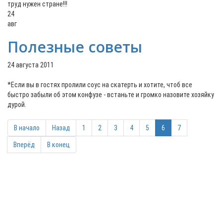
труд нужен стране!!!
24
авг
Полезные советы
24 августа 2011
*Если вы в гостях пролили соус на скатерть и хотите, чтоб все
быстро забыли об этом конфузе - встаньте и громко назовите хозяйку
дурой.
В начало
Назад
1
2
3
4
5
6
7
Вперёд
В конец