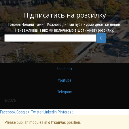
Підписатись на розсилку
Головні Новини Тижня. Кожного дня ми публікуємо десятки новин.
Найважливіші з них ми включаємо в щотижневу розсилку.
Facebook
Youtube
Telegram
©2026
Facebook
Google+
Twitter
Linkedin
Pinterest
Please publish modules in
offcanvas
position.