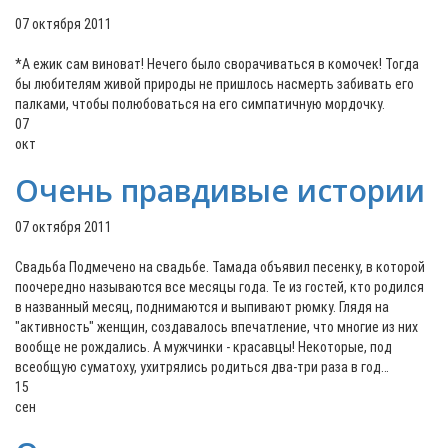
07 октября 2011
*А ежик сам виноват! Нечего было сворачиваться в комочек! Тогда
бы любителям живой природы не пришлось насмерть забивать его
палками, чтобы полюбоваться на его симпатичную мордочку.
07
окт
Очень правдивые истории
07 октября 2011
Свадьба Подмечено на свадьбе. Тамада объявил песенку, в которой
поочередно называются все месяцы года. Те из гостей, кто родился
в названный месяц, поднимаются и выпивают рюмку. Глядя на
"активность" женщин, создавалось впечатление, что многие из них
вообще не рождались. А мужчинки - красавцы! Некоторые, под
всеобщую суматоху, ухитрялись родиться два-три раза в год…
15
сен