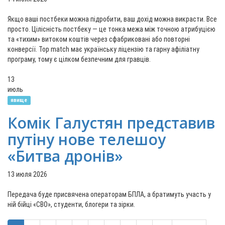
Якщо ваші постбеки можна підробити, ваш дохід можна викрасти. Все
просто. Цілісність постбеку — це тонка межа між точною атрибуцією
та «тихим» витоком коштів через сфабриковані або повторні
конверсії. Top match має українську ліцензію та гарну афіліатну
програму, тому є цілком безпечним для гравців.
13
июль
явище
Комік Галустян представив
путіну нове телешоу
«Битва дронів»
13 июля 2026
Передача буде присвячена операторам БПЛА, а братимуть участь у
ній бійці «СВО», студенти, блогери та зірки.