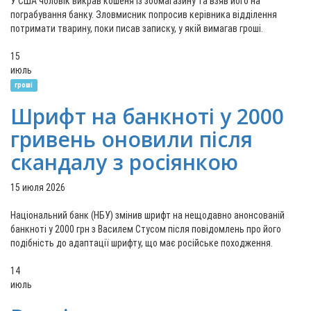
У США чоловік викрав кошеня із зоомагазину та взяв його на
пограбування банку. Зловмисник попросив керівника відділення
потримати тварину, поки писав записку, у якій вимагав гроші.
15
июль
гроші
Шрифт на банкноті у 2000
гривень оновили після
скандалу з росіянкою
15 июля 2026
Національний банк (НБУ) змінив шрифт на нещодавно анонсованій
банкноті у 2000 грн з Василем Стусом після повідомлень про його
подібність до адаптації шрифту, що має російське походження.
14
июль