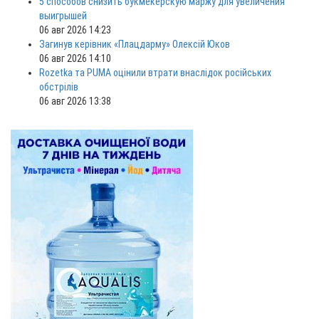
5 способов снизить букмекерскую маржу для увеличения
выигрышей
06 авг 2026 14:23
Загинув керівник «Плацдарму» Олексій Юков
06 авг 2026 14:10
Rozetka та PUMA оцінили втрати внаслідок російських
обстрілів
06 авг 2026 13:38