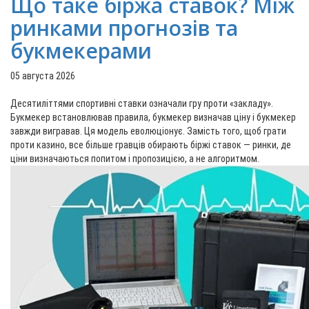
Що таке біржа ставок? Між
ринками прогнозів та
букмекерами
05 августа 2026
Десятиліттями спортивні ставки означали гру проти «закладу».
Букмекер встановлював правила, букмекер визначав ціну і букмекер
завжди вигравав. Ця модель еволюціонує. Замість того, щоб грати
проти казино, все більше гравців обирають біржі ставок — ринки, де
ціни визначаються попитом і пропозицією, а не алгоритмом.