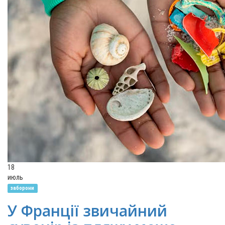
18
июль
заборони
У Франції звичайний