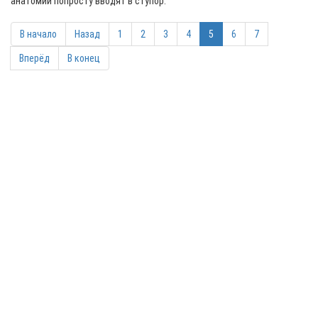
анатомии попросту вводят в ступор.
В начало
Назад
1
2
3
4
5
6
7
Вперёд
В конец