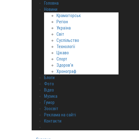
Головна
Новини
Краматорськ
Регіон
Україна
Світ
Суспільство
Технології
Цікаво
Спорт
Здоров‘я
Хронограф
Блоги
Фото
Відео
Музика
Гумор
Зоосвіт
Реклама на сайті
Контакти