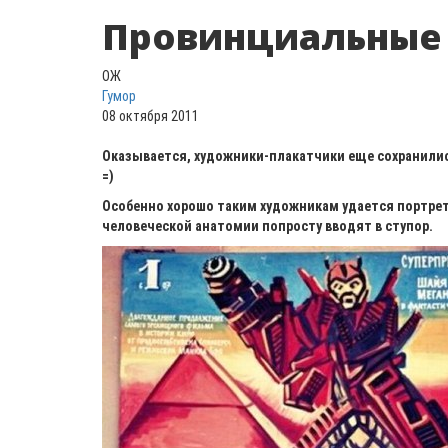
Провинциальные 
ОЖ
Гумор
08 октября 2011
Оказывается, художники-плакатчики еще сохранилис
=)
Особенно хорошо таким художникам удается портретн
человеческой анатомии попросту вводят в ступор.