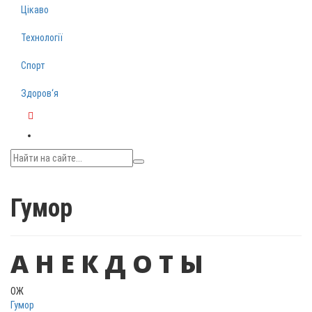
Цікаво
Технології
Спорт
Здоров‘я
Telegram
Гумор
А Н Е К Д О Т Ы
ОЖ
Гумор