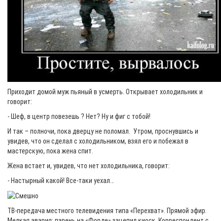
Приходит домой муж пьяный в усмерть. Открывает холодильник и
говорит:
- Шеф, в центр повезешь ? Нет? Ну и фиг с тобой!
И так – полночи, пока дверцу не поломал. Утром, проснувшись и
увидев, что он сделал с холодильником, взял его и побежал в
мастерскую, пока жена спит.
Жена встает и, увидев, что нет холодильника, говорит:
- Настырный какой! Все-таки уехал…
ТВ-передача местного телевидения типа «Перехват». Прямой эфир.
Мелкая авария: парень на «Форде» зацепил киоск. Корреспондент с