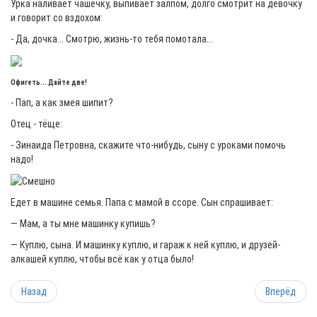
Урка наливает чашечку, выпивает залпом, долго смотрит на девочку
и говорит со вздохом:
- Да, дочка... Смотрю, жизнь-то тебя помотала...
Офигеть... Дайте две!
- Пап, а как змея шипит?
Отец - тёще:
- Зинаида Петровна, скажите что-нибудь, сыну с уроками помочь
надо!
Едет в машине семья. Папа с мамой в ссоре. Сын спрашивает:
— Мам, а ты мне машинку купишь?
— Куплю, сына. И машинку куплю, и гараж к ней куплю, и друзей-
алкашей куплю, чтобы всё как у отца было!
Назад
Вперёд