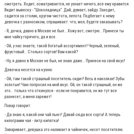
смотреть. Ходит, осматривается, не узнает ничего, все ему нравится.
Видит вывеску - "Шоколадница". Дай, думает, зайду. Заходит,
садится за столик, кругом чистота, лепота. Подбегает к нему
девочка с разносиком, спрашивает: что, мол, будете заказывать?
- Я, дочка, давно в Москве не был... Хожу вот, смотрю... Принеси ты
мне чайку горячего, да и все.
- Ой, у нас знаете, такой богатый ассортимент! Черный, зеленый,
фруктовый... Столько сортов! Вам какой?
- Ну, я давно в Москве не был, не знаю даже... Принеси на свой вкус!
Девочка несется на кухню:
- Ой, там такой страшный посетитель сидит! Весь в наколках! Зубы
золотые! Чаю попросил на мой вкус. Ой, он такой страшный, он же
это... только что откинулся - если не понравится, он же тут все
разнесет, а меня зарежет!
Повар говорит:
- Да знаю я, какой они чай пьют! Давай сюда все сорта! А теперь
килограмм чая - литр кипятка!
Заваривает, девушка это наливает в чайничек, несет посетителю.