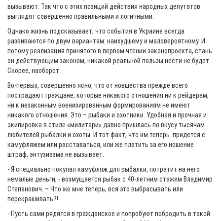
вызывают. Так что с этих позиций действия народных депутатов
выглядят совершенно правильными и логичными.
Однако жизнь подсказывает, что события в Украине всегда
развиваются по двум вариантам: наихудшему и маловероятному. И
потому реализация принятого в первом чтении законопроекта, стань
он действующим законом, никакой реальной пользы нести не будет.
Скорее, наоборот.
Во-первых, совершенно ясно, что от новшества прежде всего
пострадают граждане, которые никакого отношения ни к рейдерам,
ни к незаконным военизированным формированиям не имеют
никакого отношения. Это – рыбаки и охотники. Удобная и прочная и
экипировка в стиле «милитари» давно пришлась по вкусу тысячам
любителей рыбалки и охоты. И тот факт, что им теперь придется с
камуфляжем или расставаться, или же платить за его ношение
штраф, энтузиазма не вызывает.
- Я специально покупал камуфляж для рыбалки, потратит на него
немалые деньги, - возмущается рыбак с 40-летним стажем Владимир
Степанович. – Что же мне теперь, вся это выбрасывать или
перекрашивать?!
- Пусть сами рядятся в гражданское и попробуют побродить в такой