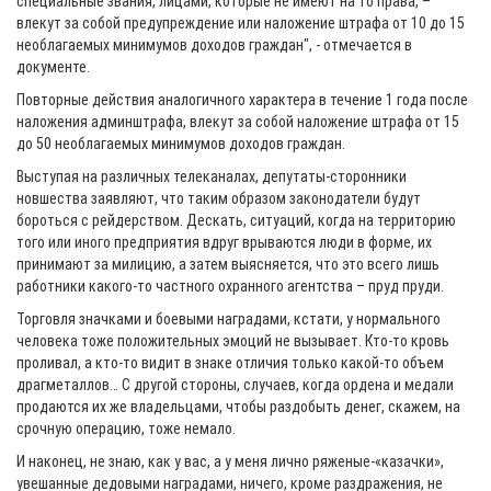
специальные звания, лицами, которые не имеют на то права, –
влекут за собой предупреждение или наложение штрафа от 10 до 15
необлагаемых минимумов доходов граждан", - отмечается в
документе.
Повторные действия аналогичного характера в течение 1 года после
наложения админштрафа, влекут за собой наложение штрафа от 15
до 50 необлагаемых минимумов доходов граждан.
Выступая на различных телеканалах, депутаты-сторонники
новшества заявляют, что таким образом законодатели будут
бороться с рейдерством. Дескать, ситуаций, когда на территорию
того или иного предприятия вдруг врываются люди в форме, их
принимают за милицию, а затем выясняется, что это всего лишь
работники какого-то частного охранного агентства – пруд пруди.
Торговля значками и боевыми наградами, кстати, у нормального
человека тоже положительных эмоций не вызывает. Кто-то кровь
проливал, а кто-то видит в знаке отличия только какой-то объем
драгметаллов… С другой стороны, случаев, когда ордена и медали
продаются их же владельцами, чтобы раздобыть денег, скажем, на
срочную операцию, тоже немало.
И наконец, не знаю, как у вас, а у меня лично ряженые-«казачки»,
увешанные дедовыми наградами, ничего, кроме раздражения, не