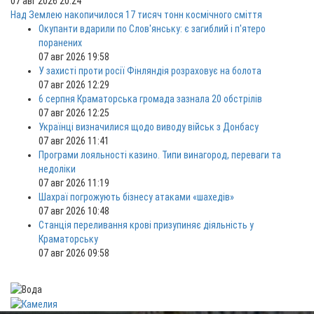
07 авг 2026 20:24
Над Землею накопичилося 17 тисяч тонн космічного сміття
Окупанти вдарили по Слов'янську: є загиблий і п'ятеро
поранених
07 авг 2026 19:58
У захисті проти росії Фінляндія розраховує на болота
07 авг 2026 12:29
6 серпня Краматорська громада зазнала 20 обстрілів
07 авг 2026 12:25
Українці визначилися щодо виводу військ з Донбасу
07 авг 2026 11:41
Програми лояльності казино. Типи винагород, переваги та
недоліки
07 авг 2026 11:19
Шахраї погрожують бізнесу атаками «шахедів»
07 авг 2026 10:48
Станція переливання крові призупиняє діяльність у
Краматорську
07 авг 2026 09:58