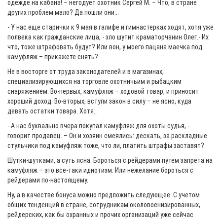
одежде на кабана! – негодует охотник Сергей М. – Что, в стране
других проблем мало? Да пошли они...
- У нас еще старички к 9 мая в галифе и гимнастерках ходят, хотя уже
полвека как гражданские лица, - зло шутит краматорчанин Олег.- Их
что, тоже штрафовать будут? Или вон, у моего пацана маечка под
камуфляж – прикажете снять?
Не в восторге от труда законодателей и в магазинах,
специализирующихся на торговле охотничьим и рыбацким
снаряжением. Во-первых, камуфляж – ходовой товар, и приносит
хороший доход. Во-вторых, вступи закон в силу – не ясно, куда
девать остатки товара. Хотя…
- А нас буквально вчера покупал камуфляж для охоты судья, -
говорит продавец. – Он и хозяин смеялись: дескать, за раскладные
стульчики под камуфляж тоже, что ли, платить штрафы заставят?
Шутки-шутками, а суть ясна. Бороться с рейдерами путем запрета на
камуфляж – это все-таки идиотизм. Или нежелание бороться с
рейдерами по-настоящему.
Ну, а в качестве бонуса можно предложить следующее. С учетом
общих тенденций в стране, сотрудникам околовоенизированных,
рейдерских, как бы охранных и прочих организаций уже сейчас