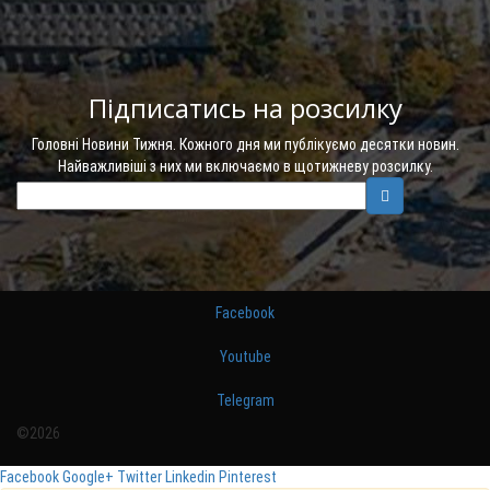
Підписатись на розсилку
Головні Новини Тижня. Кожного дня ми публікуємо десятки новин.
Найважливіші з них ми включаємо в щотижневу розсилку.
Facebook
Youtube
Telegram
©2026
Facebook
Google+
Twitter
Linkedin
Pinterest