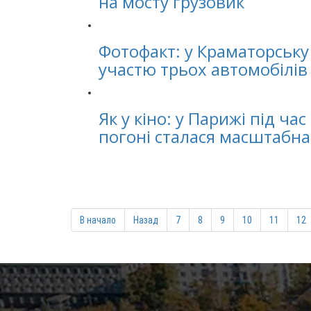
на мосту грузовик
Фотофакт: у Краматорську
участю трьох автомобілів
Як у кіно: у Парижі під ча
погоні сталася масштабна
В начало
Назад
7
8
9
10
11
12