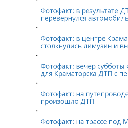
Фотофакт: в результате Д
перевернулся автомобил
Фотофакт: в центре Крама
столкнулись лимузин и в
Фотофакт: вечер субботы
для Краматорска ДТП с п
Фотофакт: на путепроводе
произошло ДТП
Фотофакт: на трассе под 