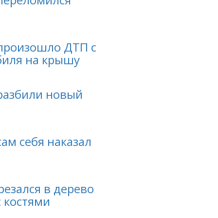
 произошло ДТП с
иля на крышу
 разбили новый
сам себя наказал
резался в дерево
с костями