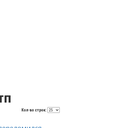
ТП
Кол-во строк:
 переломился