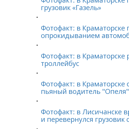
грузовик «Газель»
Фотофакт: в Краматорске
опрокидыванием автомоб
Фотофакт: в Краматорске
троллейбус
Фотофакт: в Краматорске 
пьяный водитель "Опеля"
Фотофакт: в Лисичанске в
и перевернулся грузовик 