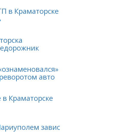
ТП в Краматорске
ь
торска
недорожник
 «ознаменовался»
ереворотом авто
 в Краматорске
Мариуполем завис