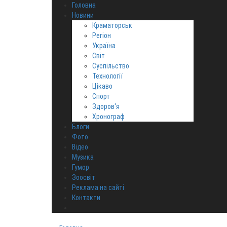
Головна
Новини
Краматорськ
Регіон
Україна
Світ
Суспільство
Технології
Цікаво
Спорт
Здоров‘я
Хронограф
Блоги
Фото
Відео
Музика
Гумор
Зоосвіт
Реклама на сайті
Контакти