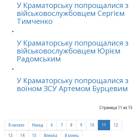
У Краматорську попрощалися з
військовослужбовцем Сергієм
Тимченко
У Краматорську попрощалися з
військовослужбовцем Юрієм
Радомським
У Краматорську попрощалися з
воїном ЗСУ Артемом Бурцевим
Страница 11 из 15
В начало
Назад
6
7
8
9
10
11
12
13
14
15
Вперёд
В конец