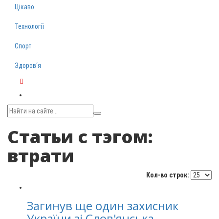
Цікаво
Технології
Спорт
Здоров‘я
Telegram
Статьи с тэгом:
втрати
Кол-во строк:
Загинув ще один захисник
України зі Слов'янська