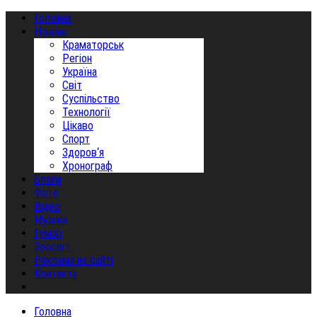
Головна
Новини
Краматорськ
Регіон
Україна
Світ
Суспільство
Технології
Цікаво
Спорт
Здоров‘я
Хронограф
Блоги
Фото
Відео
Музика
Гумор
Зоосвіт
Реклама на сайті
Контакти
Головна