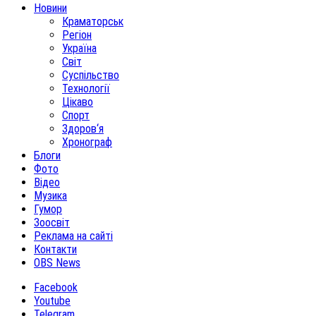
Новини
Краматорськ
Регіон
Україна
Світ
Суспільство
Технології
Цікаво
Спорт
Здоров‘я
Хронограф
Блоги
Фото
Відео
Музика
Гумор
Зоосвіт
Реклама на сайті
Контакти
OBS News
Facebook
Youtube
Telegram