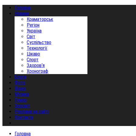
Головна
Новини
Краматорськ
Регіон
Україна
Світ
Суспільство
Технології
Цікаво
Спорт
Здоров‘я
Хронограф
Блоги
Фото
Відео
Музика
Гумор
Зоосвіт
Реклама на сайті
Контакти
Головна