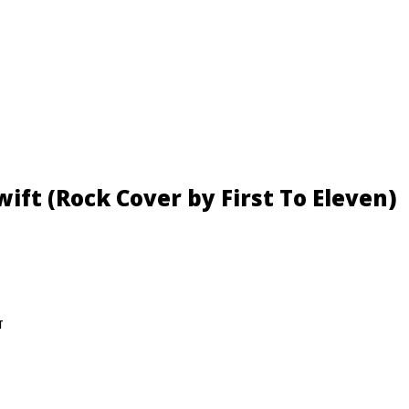
ift (Rock Cover by First To Eleven)
т