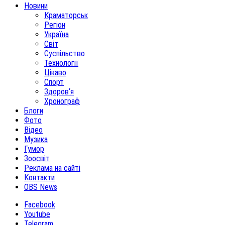
Новини
Краматорськ
Регіон
Україна
Світ
Суспільство
Технології
Цікаво
Спорт
Здоров‘я
Хронограф
Блоги
Фото
Відео
Музика
Гумор
Зоосвіт
Реклама на сайті
Контакти
OBS News
Facebook
Youtube
Telegram