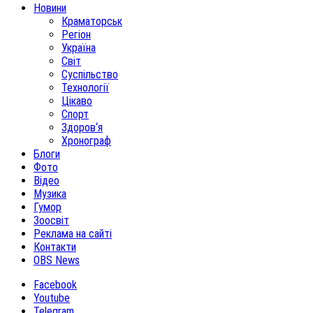
Новини
Краматорськ
Регіон
Україна
Світ
Суспільство
Технології
Цікаво
Спорт
Здоров‘я
Хронограф
Блоги
Фото
Відео
Музика
Гумор
Зоосвіт
Реклама на сайті
Контакти
OBS News
Facebook
Youtube
Telegram