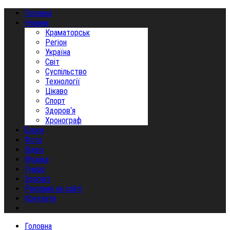
Головна
Новини
Краматорськ
Регіон
Україна
Світ
Суспільство
Технології
Цікаво
Спорт
Здоров‘я
Хронограф
Блоги
Фото
Відео
Музика
Гумор
Зоосвіт
Реклама на сайті
Контакти
Головна