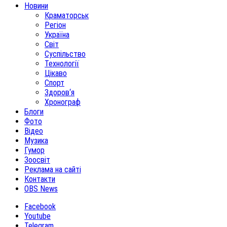
Новини
Краматорськ
Регіон
Україна
Світ
Суспільство
Технології
Цікаво
Спорт
Здоров‘я
Хронограф
Блоги
Фото
Відео
Музика
Гумор
Зоосвіт
Реклама на сайті
Контакти
OBS News
Facebook
Youtube
Telegram