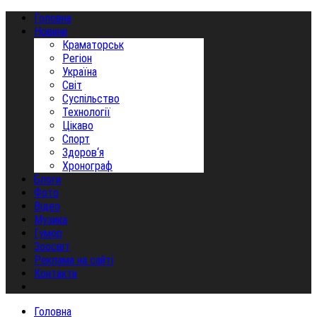
Головна
Новини
Краматорськ
Регіон
Україна
Світ
Суспільство
Технології
Цікаво
Спорт
Здоров‘я
Хронограф
Блоги
Фото
Відео
Музика
Гумор
Зоосвіт
Реклама на сайті
Контакти
Головна