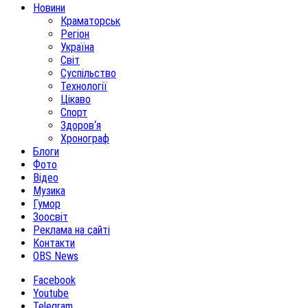
Новини
Краматорськ
Регіон
Україна
Світ
Суспільство
Технології
Цікаво
Спорт
Здоров‘я
Хронограф
Блоги
Фото
Відео
Музика
Гумор
Зоосвіт
Реклама на сайті
Контакти
OBS News
Facebook
Youtube
Telegram