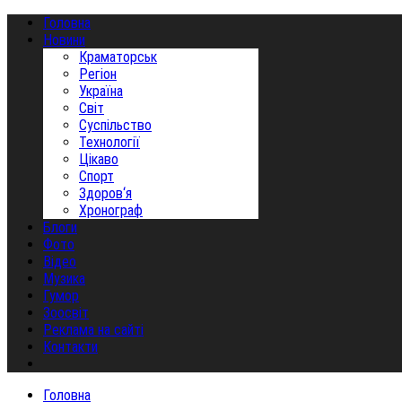
Головна
Новини
Краматорськ
Регіон
Україна
Світ
Суспільство
Технології
Цікаво
Спорт
Здоров‘я
Хронограф
Блоги
Фото
Відео
Музика
Гумор
Зоосвіт
Реклама на сайті
Контакти
Головна