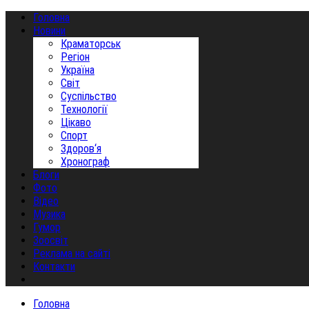
Головна
Новини
Краматорськ
Регіон
Україна
Світ
Суспільство
Технології
Цікаво
Спорт
Здоров‘я
Хронограф
Блоги
Фото
Відео
Музика
Гумор
Зоосвіт
Реклама на сайті
Контакти
Головна