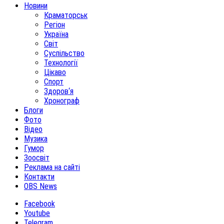
Новини
Краматорськ
Регіон
Україна
Світ
Суспільство
Технології
Цікаво
Спорт
Здоров‘я
Хронограф
Блоги
Фото
Відео
Музика
Гумор
Зоосвіт
Реклама на сайті
Контакти
OBS News
Facebook
Youtube
Telegram