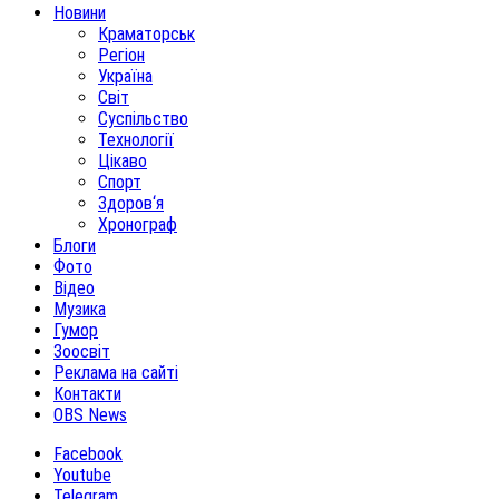
Новини
Краматорськ
Регіон
Україна
Світ
Суспільство
Технології
Цікаво
Спорт
Здоров‘я
Хронограф
Блоги
Фото
Відео
Музика
Гумор
Зоосвіт
Реклама на сайті
Контакти
OBS News
Facebook
Youtube
Telegram