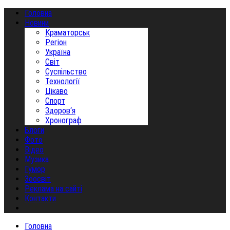
Головна
Новини
Краматорськ
Регіон
Україна
Світ
Суспільство
Технології
Цікаво
Спорт
Здоров‘я
Хронограф
Блоги
Фото
Відео
Музика
Гумор
Зоосвіт
Реклама на сайті
Контакти
Головна