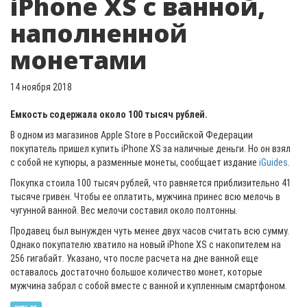
iPhone XS с ванной,
наполненной
монетами
14 ноября 2018
Емкость содержала около 100 тысяч рублей.
В одном из магазинов Apple Store в Российской Федерации
покупатель пришел купить iPhone XS за наличные деньги. Но он взял
с собой не купюры, а разменные монеты, сообщает издание
iGuides
.
Покупка стоила 100 тысяч рублей, что равняется приблизительно 41
тысяче гривен. Чтобы ее оплатить, мужчина принес всю мелочь в
чугунной ванной. Вес мелочи составил около полтонны.
Продавец был вынужден чуть менее двух часов считать всю сумму.
Однако покупателю хватило на новый iPhone XS с накопителем на
256 гигабайт. Указано, что после расчета на дне ванной еще
оставалось достаточно большое количество монет, которые
мужчина забрал с собой вместе с ванной и купленным смартфоном.