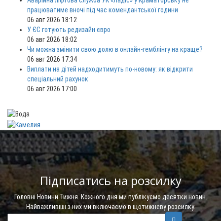
Аварійна ліфтова служба УК «Ладіс» у Краматорську не
працюватиме вночі під час комендантської години
06 авг 2026 18:12
У ЄС готують редизайн євро
06 авг 2026 18:02
Чи можна змінити свою долю в онлайн-гемблінгу на краще?
06 авг 2026 17:34
Виплати на дітей надходитимуть по-новому: як відкрити
спеціальний рахунок
06 авг 2026 17:00
Підписатись на розсилку
Головні Новини Тижня. Кожного дня ми публікуємо десятки новин.
Найважливіші з них ми включаємо в щотижневу розсилку.