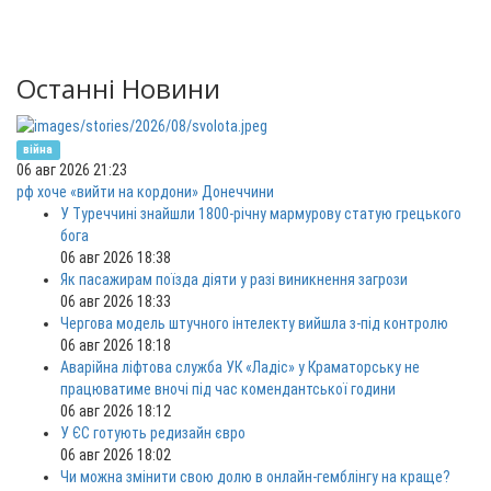
Останні Новини
війна
06 авг 2026 21:23
рф хоче «вийти на кордони» Донеччини
У Туреччині знайшли 1800-річну мармурову статую грецького
бога
06 авг 2026 18:38
Як пасажирам поїзда діяти у разі виникнення загрози
06 авг 2026 18:33
Чергова модель штучного інтелекту вийшла з-під контролю
06 авг 2026 18:18
Аварійна ліфтова служба УК «Ладіс» у Краматорську не
працюватиме вночі під час комендантської години
06 авг 2026 18:12
У ЄС готують редизайн євро
06 авг 2026 18:02
Чи можна змінити свою долю в онлайн-гемблінгу на краще?