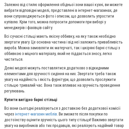
Залежно від стилю оформлення обідньої зони вашої кухні, ви можете
вибрати відповідні моделі, представлені в інтернет-магазинах, де
вони супроводжуються фото і описом, що дозволить упростити
купівлю. Крім того, можна попросити допомоги при виборі у
менеджерів і фахівців сайту.
Всі сучасні стільці мають якісну оббивку, на яку також необхідно
звертати увагу. Це основна частина і від неї залежить привабливість
вироба. Можна замовляти як матерчаті, так і шкіряні барні стільці з
оббивкою з міцного матеріалу, який не піддається зносу, легко
чиститься.
Деякі моделі можуть поставлятися додатково з відкидними
елементами для зручності сидіння на них. Звертати треба також
увагу на надійність і якість фурнітури, що дозволить прослужити
стільцю тривалий час. Вона таож впливає на зручність проведення
регулювань.
Купити вигідно барні стільці
Всі вони сьогодні реалізуються з доставкою без додаткової комісії
через
інтернет-магазин меблів
. Ви зможете після покупки по
достоїнству оцінити зручність цього типу стільця! Важливо звертати
увагу на виробників або тих продавців, які реалізують надійний товар