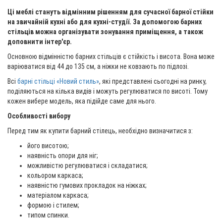
Ці меблі стануть відмінним рішенням для сучасної барної стійки
на звичайній кухні або для кухні-студії. За допомогою барних
стільців можна організувати зонування приміщення, а також
доповнити інтер'єр.
Основною відмінністю барних стільців є стійкість і висота. Вона може
варіюватися від 44 до 135 см, а ніжки не ковзають по підлозі.
Всі
барні стільці «Новий стиль»
, які представлені сьогодні на ринку,
поділяються на кілька видів і можуть регулюватися по висоті. Тому
кожен вибере модель, яка підійде саме для нього.
Особливості вибору
Перед тим як купити барний стілець, необхідно визначитися з:
його висотою;
наявність опори для ніг;
можливістю регулюватися і складатися;
кольором каркаса;
наявністю гумових прокладок на ніжках;
матеріалом каркаса;
формою і стилем;
типом спинки.