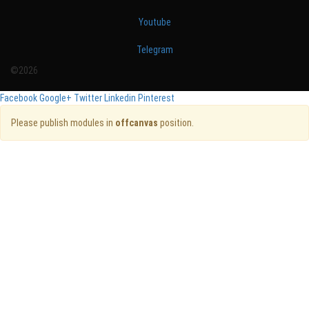
Youtube
Telegram
©2026
Facebook
Google+
Twitter
Linkedin
Pinterest
Please publish modules in
offcanvas
position.