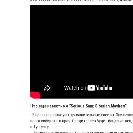
Что еще известно о "Serious Sam: Siberian Mayhem"
- В проекте реализуют дополнительные квесты. Они позв
всего сибирского края. Среди героев будет банда изгоев,
в Тунгуску.
- Локации в игре наполнят разными секретами — как пол