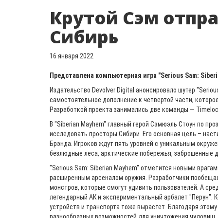
Крутой Сэм отпра
Сибирь
16 января 2022
Представлена компьютерная игра "Serious Sam: Siberi
Издательство Devolver Digital анонсировало шутер "Seriou
самостоятельное дополнение к четвертой части, которое
Разработкой проекта занимались две команды — Timelock
В "Siberian Mayhem" главный герой Сэмюэль Стоун по пр
исследовать просторы Сибири. Его основная цель – насти
Брэнда. Игроков ждут пять уровней с уникальным окруж
безлюдные леса, арктические побережья, заброшенные д
"Serious Sam: Siberian Mayhem" отметится новыми врагами
расширенным арсеналом оружия. Разработчики пообеща
монстров, которые смогут удивить пользователей. А сре
легендарный АК и экспериментальный арбалет "Перун". 
устройств и транспорта тоже вырастет. Благодаря этому
разнообразных возможностей для уничтожения чудовищ.