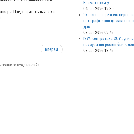
Краматорську
04 авг 2026 12:30
5 января. Предварительный заказ
Як бізнес перевіряє персона
.
поліграфі: коли це законно і
дає
03 авг 2026 09:45
ISW: контратака ЗСУ зупини
просування росіян біля Сло
Вперёд
03 авг 2026 13:45
ыполните вход на сайт