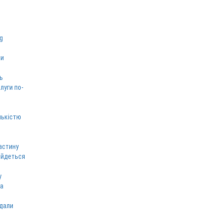
ми
ь
луги по-
лькістю
астину
 йдеться
у
ка
вдали