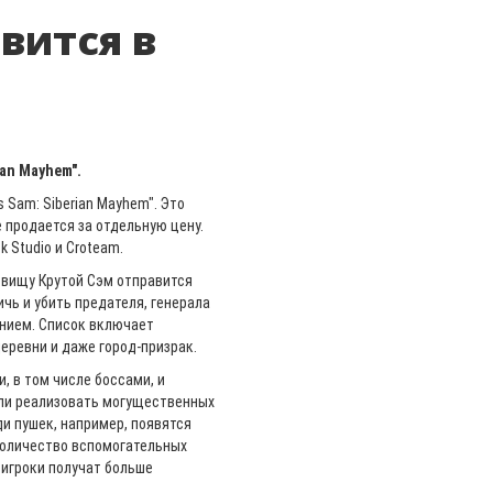
вится в
an Mayhem".
s Sam: Siberian Mayhem". Это
 продается за отдельную цену.
 Studio и Croteam.
озвищу Крутой Сэм отправится
чь и убить предателя, генерала
ением. Список включает
еревни и даже город-призрак.
, в том числе боссами, и
ли реализовать могущественных
ди пушек, например, появятся
Количество вспомогательных
 игроки получат больше