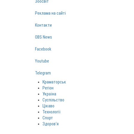
Зоосвіт
Реклама на сайті
Контакти
OBS News
Facebook
Youtube
Telegram
Краматорськ
Регіон
Україна
Суспільство
Цікаво
Технології
Спорт
Здоров‘я