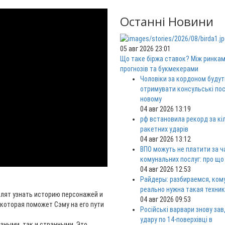
Останні Новини
05 авг 2026 23:01
Що таке біржа ставок? Між ринка
прогнозів та букмекерами
Чоловіки за кордоном будут
отримувати консульські пос
новому
04 авг 2026 13:19
рф встановила рекорд за кі
ракетних ударів
04 авг 2026 13:12
ВПО можуть не платити за ч
комунальних послуг: про що
04 авг 2026 12:53
Райдеры: разбираемся, ком
реально нужна такая техни
олят узнать историю персонажей и
04 авг 2026 09:53
 которая поможет Сэму на его пути
Російські варвари знову за
удару по 14-поверхівці в
езными, так и странными. Это