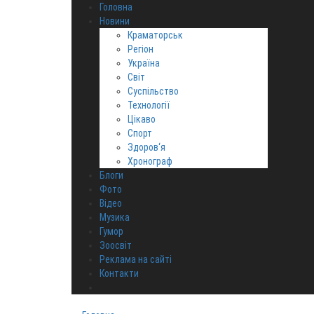
Головна
Новини
Краматорськ
Регіон
Україна
Світ
Суспільство
Технології
Цікаво
Спорт
Здоров‘я
Хронограф
Блоги
Фото
Відео
Музика
Гумор
Зоосвіт
Реклама на сайті
Контакти