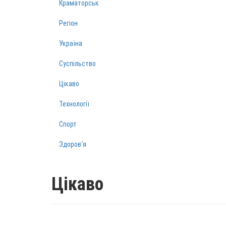
Краматорськ
Регіон
Україна
Суспільство
Цікаво
Технології
Спорт
Здоров‘я
Цікаво