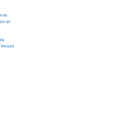
л на
 що це
ла
в'янська