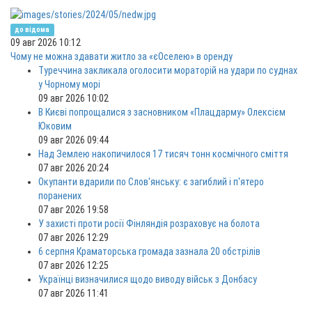
до відома
09 авг 2026 10:12
Чому не можна здавати житло за «єОселею» в оренду
Туреччина закликала оголосити мораторій на удари по суднах
у Чорному морі
09 авг 2026 10:02
В Києві попрощалися з засновником «Плацдарму» Олексієм
Юковим
09 авг 2026 09:44
Над Землею накопичилося 17 тисяч тонн космічного сміття
07 авг 2026 20:24
Окупанти вдарили по Слов'янську: є загиблий і п'ятеро
поранених
07 авг 2026 19:58
У захисті проти росії Фінляндія розраховує на болота
07 авг 2026 12:29
6 серпня Краматорська громада зазнала 20 обстрілів
07 авг 2026 12:25
Українці визначилися щодо виводу військ з Донбасу
07 авг 2026 11:41