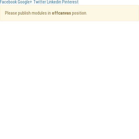
Facebook
Google+
Twitter
Linkedin
Pinterest
Please publish modules in
offcanvas
position.