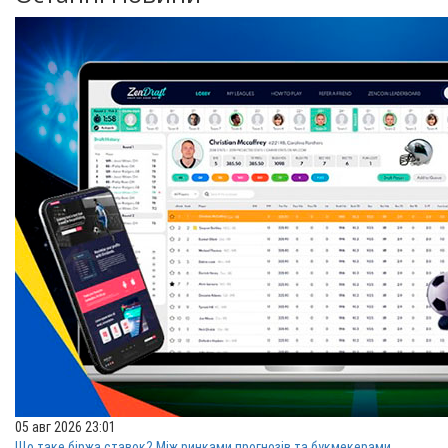
05 авг 2026 23:01
Що таке біржа ставок? Між ринками прогнозів та букмекерами