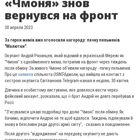
«Чмоня» знов
вернувся на фронт
30 апреля 2023
За героя мемів вже оголосили нагороду: пачку пельменів
"Малютки".
Окупант Андрій Рязанцев, який відомий в українській Мережі як
"Чмоня" з однойменного мема, потрапив на фронт через тиждень
після обміну. За живого Чмоню об'явили нагороду - пачку пельменів.
Про це
заявила
спільнота
OSINT-бджоли,
що вийшла
на контакт з
сестрою окупанта Світланоюв Telegram-каналі в неділю, 30 квітня.
Дівчина в особистому листуванні, яке довелося вести через
фейковий аккаунт, розказала, що її брат Андрій не довго перебував в
Росії.
"З'ясувалися цікаві подробиці про долю "Чмоні" після обміну. Як
бачимо, відпочити Андрію не те щоб вдалося. Тиждень підлікували й
знову в безславні ряди другої армії світу", - сказано в повідомленні.
Після другого "відрядження" на передову, окупанту не дають