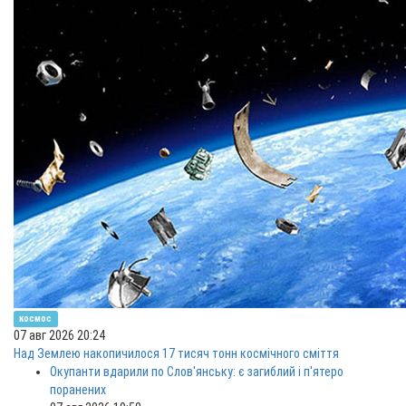
космос
07 авг 2026 20:24
Над Землею накопичилося 17 тисяч тонн космічного сміття
Окупанти вдарили по Слов'янську: є загиблий і п'ятеро
поранених