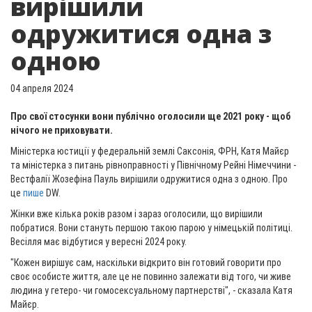
вирішили
одружитися одна з
одною
04 апреля 2024
Про свої стосунки вони публічно оголосили ще 2021 року - щоб
нічого не приховувати.
Міністерка юстиції у федеральній землі Саксонія, ФРН, Катя Майєр
та міністерка з питань рівноправності у Північному Рейні Німеччини -
Вестфалії Жозефіна Пауль вирішили одружитися одна з одною. Про
це
пише
DW.
Жінки вже кілька років разом і зараз оголосили, що вирішили
побратися. Вони стануть першою такою парою у німецькій політиці.
Весілля має відбутися у вересні 2024 року.
"Кожен вирішує сам, наскільки відкрито він готовий говорити про
своє особисте життя, але це не повинно залежати від того, чи живе
людина у гетеро- чи гомосексуальному партнерстві", - сказала Катя
Майєр.