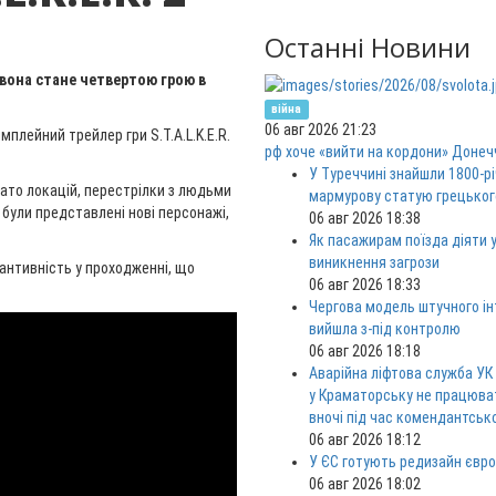
Останні Новини
., вона стане четвертою грою в
війна
06 авг 2026 21:23
плейний трейлер гри S.T.A.L.K.E.R.
рф хоче «вийти на кордони» Донеч
У Туреччині знайшли 1800-р
ато локацій, перестрілки з людьми
мармурову статую грецьког
 були представлені нові персонажі,
06 авг 2026 18:38
Як пасажирам поїзда діяти у
виникнення загрози
антивність у проходженні, що
06 авг 2026 18:33
Чергова модель штучного ін
вийшла з-під контролю
06 авг 2026 18:18
Аварійна ліфтова служба УК
у Краматорську не працюв
вночі під час комендантськ
06 авг 2026 18:12
У ЄС готують редизайн євро
06 авг 2026 18:02