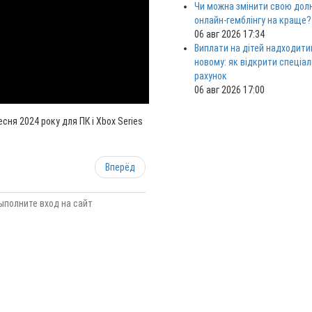
Чи можна змінити свою дол
онлайн-гемблінгу на краще?
06 авг 2026 17:34
Виплати на дітей надходити
новому: як відкрити спеціа
рахунок
06 авг 2026 17:00
ресня 2024 року для ПК і Xbox Series
Вперёд
ыполните вход на сайт