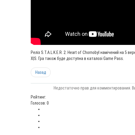
Реліз S.T.A.L.K.E.R. 2: Heart of Chornobyl намічений на 5 ве
X|S. Гра також буде доступна в каталозі Game Pass.
Назад
Недостаточно прав для комментирования. В
Рейтинг:
Голосов: 0