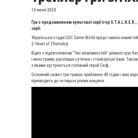
10 июня 2024
Гра є продовженням культової серії ігор S.T.A.L.K.E.R
серії.
Українська студія GSC Game World представила новий гейм
2: Heart of Chornobyl.
Відео з підзаголовком "Час можливостей" демонструє баг
і монстрами, рукопашні сутички і сталкерські бази. Також
з якими зустрінеться головний герой Скіф.
Основний сюжет гри триває приблизно 40 годин і має варі
призводить до чотирьох різних кінцівок.