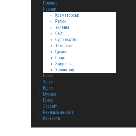
Головна
Новини
Краматорськ
Регіон
Україна
Світ
Суспільство
Технології
Цікаво
Спорт
Здоров‘я
Хронограф
Блоги
Фото
Відео
Музика
Гумор
Зоосвіт
Реклама на сайті
Контакти