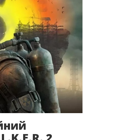
йний
L.K.E.R. 2