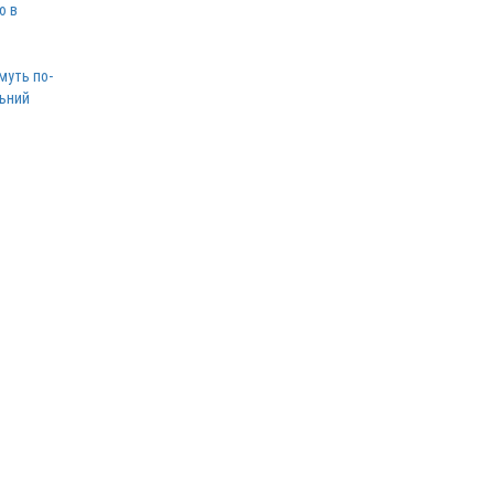
ю в
муть по-
льний