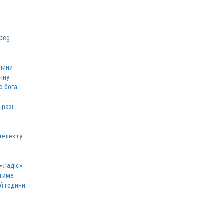
чини
ічну
о бога
 разі
телекту
 «Ладіс»
атиме
ої години