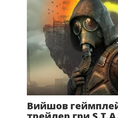
Вийшов геймпле
трейлер гри S.T.A.