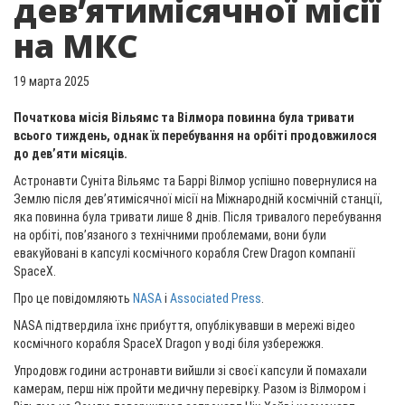
дев’ятимісячної місії
на МКС
19 марта 2025
Початкова місія Вільямс та Вілмора повинна була тривати
всього тиждень, однак їх перебування на орбіті продовжилося
до дев’яти місяців.
Астронавти Суніта Вільямс та Баррі Вілмор успішно повернулися на
Землю після дев’ятимісячної місії на Міжнародній космічній станції,
яка повинна була тривати лише 8 днів. Після тривалого перебування
на орбіті, пов’язаного з технічними проблемами, вони були
евакуйовані в капсулі космічного корабля Crew Dragon компанії
SpaceX.
Про це повідомляють
NASA
і
Associated Press
.
NASA підтвердила їхнє прибуття, опублікувавши в мережі відео
космічного корабля SpaceX Dragon у воді біля узбережжя.
Упродовж години астронавти вийшли зі своєї капсули й помахали
камерам, перш ніж пройти медичну перевірку. Разом із Вілмором і