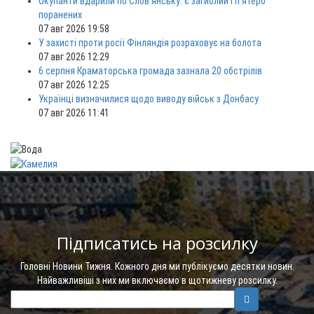
Окупанти вдарили по Слов'янську: є загиблий і п'ятеро
поранених
07 авг 2026 19:58
У захисті проти росії Фінляндія розраховує на болота
07 авг 2026 12:29
6 серпня Краматорська громада зазнала 20 обстрілів
07 авг 2026 12:25
Українці визначилися щодо виводу військ з Донбасу
07 авг 2026 11:41
Підписатись на розсилку
Головні Новини Тижня. Кожного дня ми публікуємо десятки новин.
Найважливіші з них ми включаємо в щотижневу розсилку.