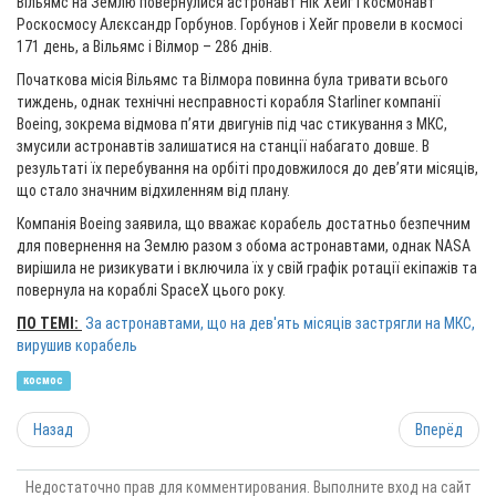
Вільямс на Землю повернулися астронавт Нік Хейг і космонавт
Роскосмосу Алєксандр Горбунов. Горбунов і Хейг провели в космосі
171 день, а Вільямс і Вілмор – 286 днів.
Початкова місія Вільямс та Вілмора повинна була тривати всього
тиждень, однак технічні несправності корабля Starliner компанії
Boeing, зокрема відмова п’яти двигунів під час стикування з МКС,
змусили астронавтів залишатися на станції набагато довше. В
результаті їх перебування на орбіті продовжилося до дев’яти місяців,
що стало значним відхиленням від плану.
Компанія Boeing заявила, що вважає корабель достатньо безпечним
для повернення на Землю разом з обома астронавтами, однак NASA
вирішила не ризикувати і включила їх у свій графік ротації екіпажів та
повернула на кораблі SpaceX цього року.
ПО ТЕМІ:
За астронавтами, що на дев'ять місяців застрягли на МКС,
вирушив корабель
космос
Назад
Вперёд
Недостаточно прав для комментирования. Выполните вход на сайт