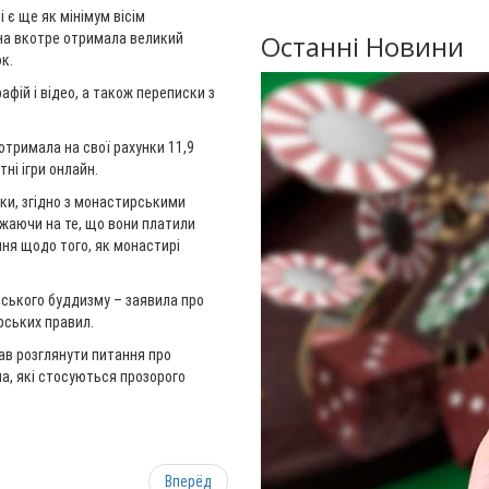
і є ще як мінімум вісім
Останні Новини
она вкотре отримала великий
к.
фій і відео, а також переписки з
отримала на свої рахунки 11,9
ні ігри онлайн.
ьки, згідно з монастирськими
жаючи на те, що вони платили
ння щодо того, як монастирі
йського буддизму – заявила про
рських правил.
зав розглянути питання про
ма, які стосуються прозорого
Вперёд