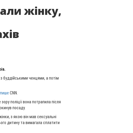
мали жінку,
а
хів
ів.
к з буддійськими ченцями, а потім
пише
CNN.
е зору поліції вона потрапила після
окинув посаду.
інки, з якою він мав сексуальні
нього дитину та вимагала сплатити