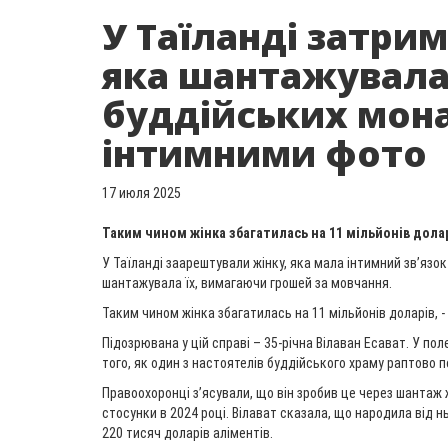
У Таїланді затри
яка шантажувал
буддійських мона
інтимними фото
17 июля 2025
Таким чином жінка збагатилась на 11 мільйонів долар
У Таїланді заарештували жінку, яка мала інтимний зв’язо
шантажувала їх, вимагаючи грошей за мовчання.
Таким чином жінка збагатилась на 11 мільйонів доларів, -
Підозрювана у цій справі – 35-річна Вілаван Есават. У пол
того, як один з настоятелів буддійського храму раптово п
Правоохоронці з’ясували, що він зробив це через шантаж ж
стосунки в 2024 році. Вілават сказала, що народила від 
220 тисяч доларів аліментів.