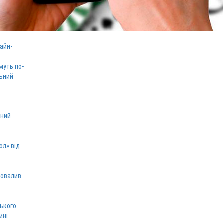
айн-
муть по-
льний
аний
ол» від
ровалив
ського
ині