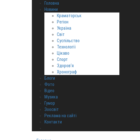
Головна
Новини
Краматорськ
Регіон
Україна
Світ
Суспільство
Технології
Цікаво
Спорт
Здоров‘я
Хронограф
Блоги
Фото
Відео
Музика
Гумор
Зоосвіт
Реклама на сайті
Контакти