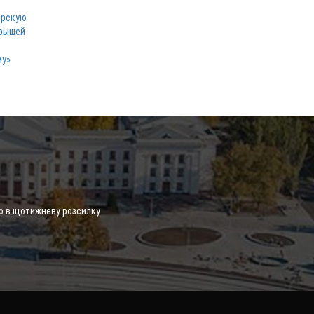
ерскую
грышей
му»
о в щотижневу розсилку.