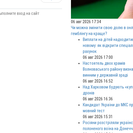
ыполните вход на сайт
06 авг 2026 17:34
Чи можна змінити свою долю в онл
гемблінгу на краще?
Виплати на дітей надходити
новому: як відкрити спеціа
рахунок
06 авг 2026 17:00
Настоятель двох храмів
Волноваського району визн
винним у державній зраді
06 авг 2026 16:52
Над Харковом будують «куп
дронів
06 авг 2026 16:36
Кандидат України до МКС п
мовний тест
06 авг 2026 15:31
Росіяни розстріляли україн
полоненого воїна на Донечч