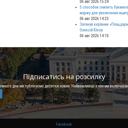
06 авг 2026 15:24
5 способов снизить букмек
маржу для увеличения выи
06 авг 2026 14:23
Загинув керівник «Плацдар
Олексій Юков
06 авг 2026 14:10
Підписатись на розсилку
Кожного дня ми публікуємо десятки новин. Найважливіші з них ми включаєм
Facebook