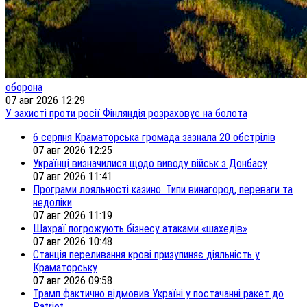
оборона
07 авг 2026 12:29
У захисті проти росії Фінляндія розраховує на болота
6 серпня Краматорська громада зазнала 20 обстрілів
07 авг 2026 12:25
Українці визначилися щодо виводу військ з Донбасу
07 авг 2026 11:41
Програми лояльності казино. Типи винагород, переваги та
недоліки
07 авг 2026 11:19
Шахраї погрожують бізнесу атаками «шахедів»
07 авг 2026 10:48
Станція переливання крові призупиняє діяльність у
Краматорську
07 авг 2026 09:58
Трамп фактично відмовив Україні у постачанні ракет до
Patriot