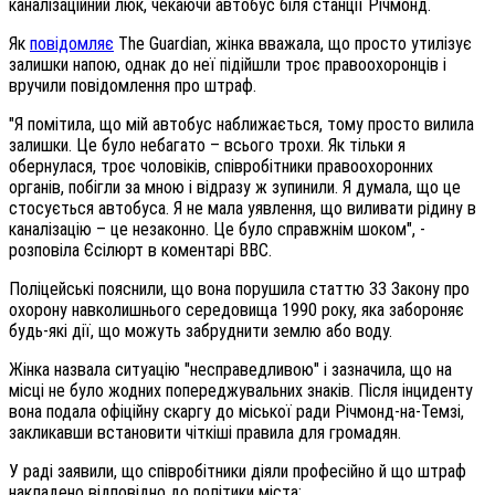
каналізаційний люк, чекаючи автобус біля станції Річмонд.
Як
повідомляє
The Guardian, жінка вважала, що просто утилізує
залишки напою, однак до неї підійшли троє правоохоронців і
вручили повідомлення про штраф.
"Я помітила, що мій автобус наближається, тому просто вилила
залишки. Це було небагато – всього трохи. Як тільки я
обернулася, троє чоловіків, співробітники правоохоронних
органів, побігли за мною і відразу ж зупинили. Я думала, що це
стосується автобуса. Я не мала уявлення, що виливати рідину в
каналізацію – це незаконно. Це було справжнім шоком", -
розповіла Єсілюрт в коментарі BBC.
Поліцейські пояснили, що вона порушила статтю 33 Закону про
охорону навколишнього середовища 1990 року, яка забороняє
будь-які дії, що можуть забруднити землю або воду.
Жінка назвала ситуацію "несправедливою" і зазначила, що на
місці не було жодних попереджувальних знаків. Після інциденту
вона подала офіційну скаргу до міської ради Річмонд-на-Темзі,
закликавши встановити чіткіші правила для громадян.
У раді заявили, що співробітники діяли професійно й що штраф
накладено відповідно до політики міста: