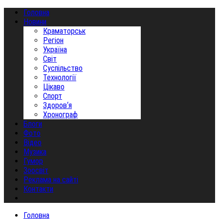
Головна
Новини
Краматорськ
Регіон
Україна
Світ
Суспільство
Технології
Цікаво
Спорт
Здоров‘я
Хронограф
Блоги
Фото
Відео
Музика
Гумор
Зоосвіт
Реклама на сайті
Контакти
Головна