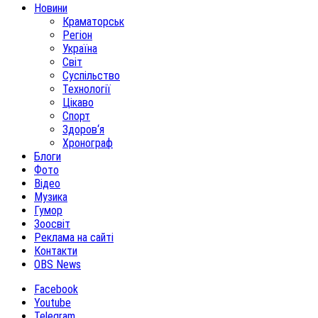
Новини
Краматорськ
Регіон
Україна
Світ
Суспільство
Технології
Цікаво
Спорт
Здоров‘я
Хронограф
Блоги
Фото
Відео
Музика
Гумор
Зоосвіт
Реклама на сайті
Контакти
OBS News
Facebook
Youtube
Telegram