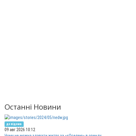
Останні Новини
до відома
09 авг 2026 10:12
Чому не можна здавати житло за «єОселею» в оренду