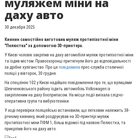
муляжем міни на
даху авто
30 декабря 2025
Киянин самостійно виготовив муляж протипіхотної міни
"Пелюстка" за допомогою 3D-принтера.
У Києві чоловік закріпив на даху автомобіля муляж протипіхотної міни
та їздив містом. Правоохоронці притягнули його до відповідальності
за дрібне хуліганство. Про це
повідомила
прес-служба столичної
поліції у вівторок, 30 грудня.
На спецлінію 102 у Києві надійшло повідомлення про те, що вулицями
Шевченківського району їздить автомобіль Volkswagen із
закріпленим на даху боєприпасом. На місце події виїхала слідчо-
оперативна група та вибухотехніки.
У ході перевірки поліцейські встановили, що легковик належить 38-
річному киянину, який роздрукував на 3D-принтері муляж
протипіхотної міни ПФМ 1, більш відомої під назвою Пелюстка, та
прикріпив його на даху авто.