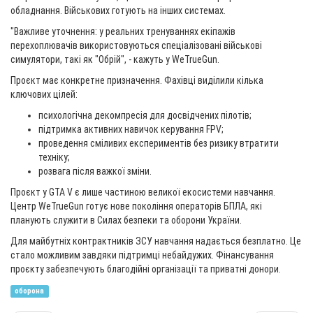
обладнання. Військових готують на інших системах.
"Важливе уточнення: у реальних тренуваннях екіпажів
перехоплювачів використовуються спеціалізовані військові
симулятори, такі як "Обрій", - кажуть у WeTrueGun.
Проєкт має конкретне призначення. Фахівці виділили кілька
ключових цілей:
психологічна декомпресія для досвідчених пілотів;
підтримка активних навичок керування FPV;
проведення сміливих експериментів без ризику втратити
техніку;
розвага після важкої зміни.
Проєкт у GTA V є лише частиною великої екосистеми навчання.
Центр WeTrueGun готує нове покоління операторів БПЛА, які
планують служити в Силах безпеки та оборони України.
Для майбутніх контрактників ЗСУ навчання надається безплатно. Це
стало можливим завдяки підтримці небайдужих. Фінансування
проєкту забезпечують благодійні організації та приватні донори.
оборона