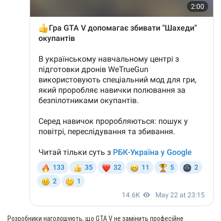
Розробники наголошують, що GTA V не замінить професійне