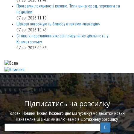
07 авг 2026 11:41
Програми лояльності казино. Типи винагород, переваги та
недоліки
07 авг 2026 11:19
Шахраї погрожують бізнесу атаками «шахедів»
07 авг 2026 10:48
Станція переливання крові призупиняє діяльність у
Краматорську
07 авг 2026 09:58
Підписатись на розсилку
Головні Новини Тижня. Кожного дня ми публікуємо десятки новин.
Найважливіші з них ми включаємо в щотижневу розсилку.