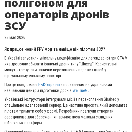
полігоном для
операторів дронів
ЗСУ
23 мая 2026
Як працює новий FPV мод та навіщо він пілотам ЗСУ?
В Україні запустили унікальну модифікацію для легендарної гри GTA V,
яка дозволяє збивати іранські дрони типу "Шахед". Користувачі
можуть тренувати навички перехоплення ворожих цілей у
віртуальному міському просторі.
Про це повідомляє
РБК-Україна
з посиланням на український
навчальний центр з підготовки дронів
WeTrueGun
.
Українські інструктори інтегрували місії з перехоплення Shahed у
спеціально адаптований сервер. Це частина проєкту, який допомагає
пілотам тримати себе у формі. Розробники прагнули створити
середовище для збереження навичок поза межами складних
військових платформ.
Оновлений сервер побудували на базі GTA V Legacy, а для його роботи