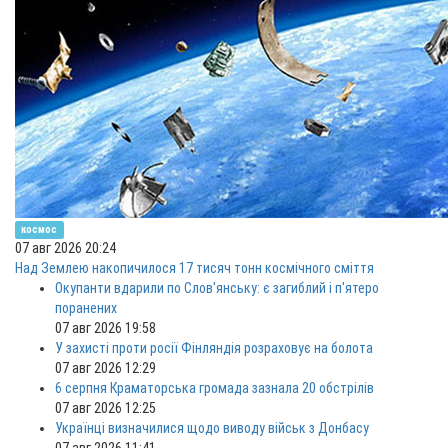
космос
07 авг 2026 20:24
Над Землею накопичилося 17 тисяч тонн космічного сміття
Окупанти вдарили по Слов'янську: є загиблий і п'ятеро
поранених
07 авг 2026 19:58
У захисті проти росії Фінляндія розраховує на болота
07 авг 2026 12:29
6 серпня Краматорська громада зазнала 20 обстрілів
07 авг 2026 12:25
Українці визначилися щодо виводу військ з Донбасу