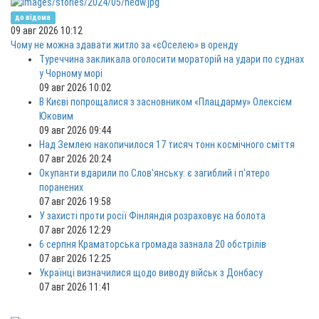
до відома
09 авг 2026 10:12
Чому не можна здавати житло за «єОселею» в оренду
Туреччина закликала оголосити мораторій на удари по суднах
у Чорному морі
09 авг 2026 10:02
В Києві попрощалися з засновником «Плацдарму» Олексієм
Юковим
09 авг 2026 09:44
Над Землею накопичилося 17 тисяч тонн космічного сміття
07 авг 2026 20:24
Окупанти вдарили по Слов'янську: є загиблий і п'ятеро
поранених
07 авг 2026 19:58
У захисті проти росії Фінляндія розраховує на болота
07 авг 2026 12:29
6 серпня Краматорська громада зазнала 20 обстрілів
07 авг 2026 12:25
Українці визначилися щодо виводу військ з Донбасу
07 авг 2026 11:41