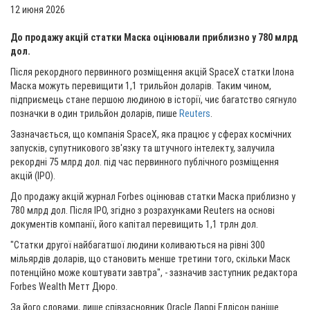
12 июня 2026
До продажу акцій статки Маска оцінювали приблизно у 780 млрд
дол.
Після рекордного первинного розміщення акцій SpaceX статки Ілона
Маска можуть перевищити 1,1 трильйон доларів. Таким чином,
підприємець стане першою людиною в історії, чиє багатство сягнуло
позначки в один трильйон доларів, пише
Reuters
.
Зазначається, що компанія SpaceX, яка працює у сферах космічних
запусків, супутникового зв'язку та штучного інтелекту, залучила
рекордні 75 млрд дол. під час первинного публічного розміщення
акцій (IPO).
До продажу акцій журнал Forbes оцінював статки Маска приблизно у
780 млрд дол. Після IPO, згідно з розрахунками Reuters на основі
документів компанії, його капітал перевищить 1,1 трлн дол.
"Статки другої найбагатшої людини коливаються на рівні 300
мільярдів доларів, що становить менше третини того, скільки Маск
потенційно може коштувати завтра", - зазначив заступник редактора
Forbes Wealth Метт Дюро.
За його словами, лише співзасновник Oracle Ларрі Еллісон раніше