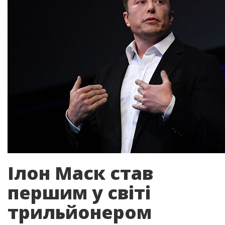
Ілон Маск став
першим у світі
трильйонером