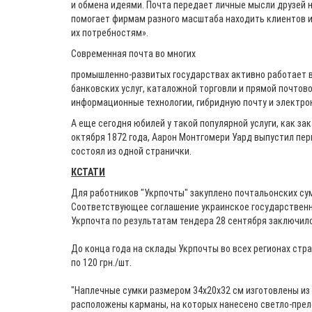
и обмена идеями. Почта передает личные мысли друзей н
помогает фирмам разного масштаба находить клиентов 
их потребностям».
Современная почта во многих
промышленно-развитых
государствах активно работает в
банковских услуг, каталожной торговли и прямой почтов
информационные технологии, гибридную почту и электр
А еще сегодня юбилей у такой популярной услуги, как зака
октября 1872 года, Аарон Монтгомери Уард выпустил перв
состоял из одной странички.
КСТАТИ
Для работников "Укрпочты" закуплено почтальонских сумо
Соответствующее соглашение украинское государственн
Укрпочта по результатам тендера 28 сентября заключило
До конца года на склады Укрпочты во всех регионах стр
по 120 грн./шт.
"Наплечные сумки размером 34х20х32 см изготовлены из 
расположены карманы, на которых нанесено светло-пре