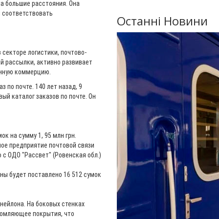
а большие расстояния. Она
и соответствовать
Останні Новини
 секторе логистики,
почтово
-
ой рассылки, активно развивает
онную коммерцию.
з по почте. 140 лет назад, 9
ый каталог заказов по почте. Он
к на сумму 1, 95 млн грн.
ое предприятие почтовой связи
 с ОДО "Рассвет" (Ровенская обл.)
аны будет поставлено 16 512 сумок
нейлона. На боковых стенках
ломляющее покрытия, что