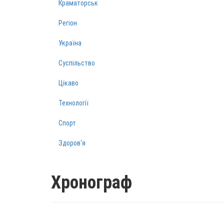
Краматорськ
Регіон
Україна
Суспільство
Цікаво
Технології
Спорт
Здоров‘я
Хронограф