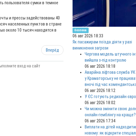
ть пользователя сумки в темное
почты и прессы задействованы 40
ысяч населенных пунктов в стране
рых около 10 тысяч находятся в
безпека
06 авг 2026 18:33
Як пасажирам поїзда діяти у разі
виникнення загрози
Вперёд
Чергова модель штучного ін
вийшла з-під контролю
ыполните вход на сайт
06 авг 2026 18:18
Аварійна ліфтова служба УК
у Краматорську не працюв
вночі під час комендантськ
06 авг 2026 18:12
У ЄС готують редизайн євро
06 авг 2026 18:02
Чи можна змінити свою дол
онлайн-гемблінгу на краще?
06 авг 2026 17:34
Виплати на дітей надходити
новому: як відкрити спеціа