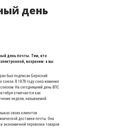
ный день
ый день почты. Тем, кто
электронной, возразим: а вы
тран был подписан Бернский
 союза. В 1878 году союз изменил
 союзом. На сегодняшний день ВПС
 октября отмечается как
ечение недели, называемой
зыках своих клиентов
изической доставки почты. Она
 и экономичной перевозки товаров