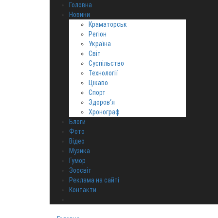
Головна
Новини
Краматорськ
Регіон
Україна
Світ
Суспільство
Технології
Цікаво
Спорт
Здоров‘я
Хронограф
Блоги
Фото
Відео
Музика
Гумор
Зоосвіт
Реклама на сайті
Контакти