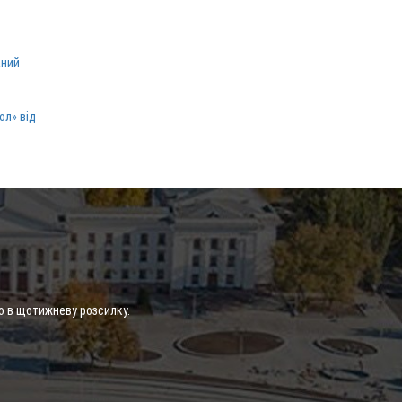
аний
ол» від
о в щотижневу розсилку.