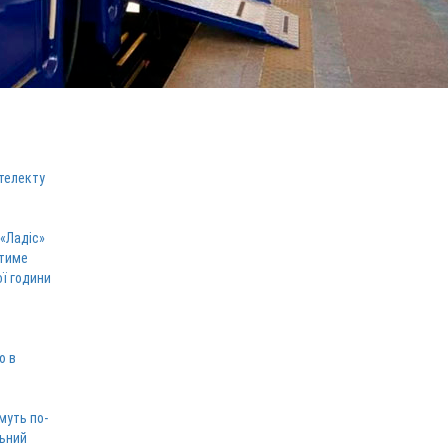
телекту
 «Ладіс»
атиме
ої години
ю в
муть по-
льний