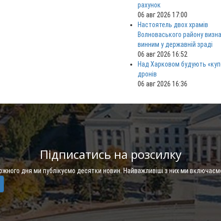
рахунок
06 авг 2026 17:00
Настоятель двох храмів
Волноваського району визн
винним у державній зраді
06 авг 2026 16:52
Над Харковом будують «куп
дронів
06 авг 2026 16:36
Підписатись на розсилку
Кожного дня ми публікуємо десятки новин. Найважливіші з них ми включаєм