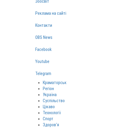
Зоосвіт
Реклама на сайті
Контакти
OBS News
Facebook
Youtube
Telegram
Краматорськ
Регіон
Україна
Суспільство
Цікаво
Технології
Спорт
Здоров‘я