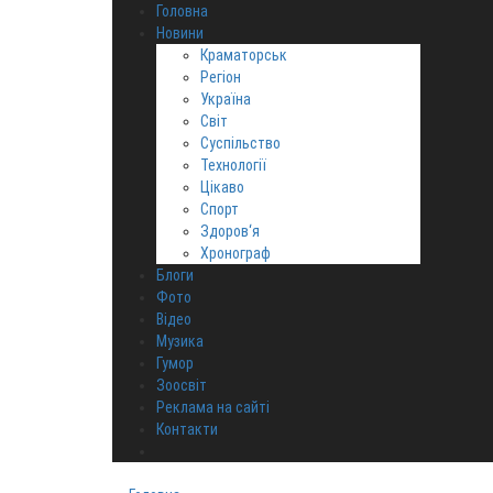
Головна
Новини
Краматорськ
Регіон
Україна
Світ
Суспільство
Технології
Цікаво
Спорт
Здоров‘я
Хронограф
Блоги
Фото
Відео
Музика
Гумор
Зоосвіт
Реклама на сайті
Контакти