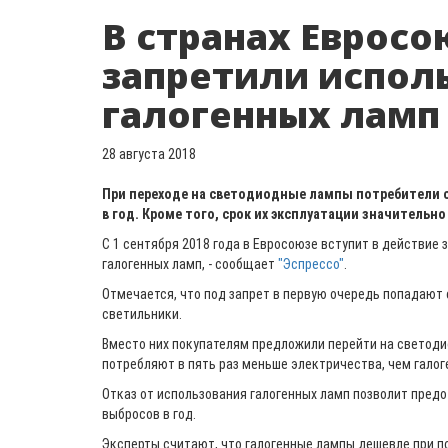
В странах Евросо
запретили испол
галогенных ламп
28 августа 2018
При переходе на светодиодные лампы потребители с
в год. Кроме того, срок их эксплуатации значительно
С 1 сентября 2018 года в Евросоюзе вступит в действие 
галогенных ламп, - сообщает
"Эспрессо"
.
Отмечается, что под запрет в первую очередь попадают
светильники.
Вместо них покупателям предложили перейти на светод
потребляют в пять раз меньше электричества, чем гало
Отказ от использования галогенных ламп позволит предо
выбросов в год.
Эксперты считают, что галогенные лампы дешевле при по