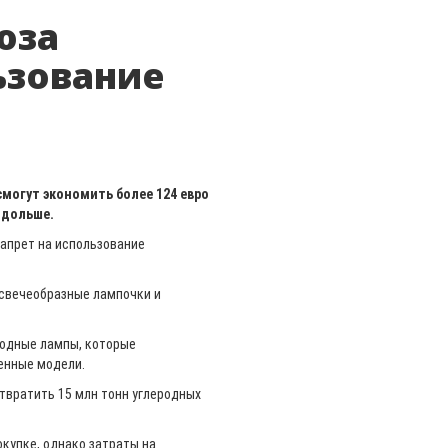
юза
ьзование
могут экономить более 124 евро
 дольше.
запрет на использование
 свечеобразные лампочки и
иодные лампы, которые
генные модели.
твратить 15 млн тонн углеродных
купке, однако затраты на