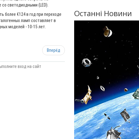
е со светодиодными (LED).
Останні Новини
ть более €124 в год при переходе
галогенных ламп составляет в
ных моделей - 10-15 лет.
Вперёд
ыполните вход на сайт