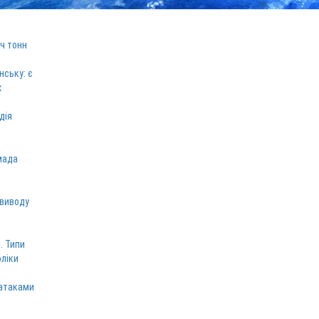
ч тонн
нську: є
х
дія
мада
 виводу
. Типи
оліки
 атаками