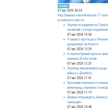
космос
07 авг 2026 20:24
Над Землею накопичилося 17 тися
космічного сміття
Окупанти вдарили по Слов'я
загиблий і п'ятеро поранени
07 авг 2026 19:58
У захисті проти росії Фінлян
розраховує на болота
07 авг 2026 12:29
6 серпня Краматорська гро
зазнала 20 обстрілів
07 авг 2026 12:25
Українці визначилися щодо
військ з Донбасу
07 авг 2026 11:41
Програми лояльності казино
винагород, переваги та нед
07 авг 2026 11:19
Шахраї погрожують бізнесу
«шахедів»
07 авг 2026 10:48