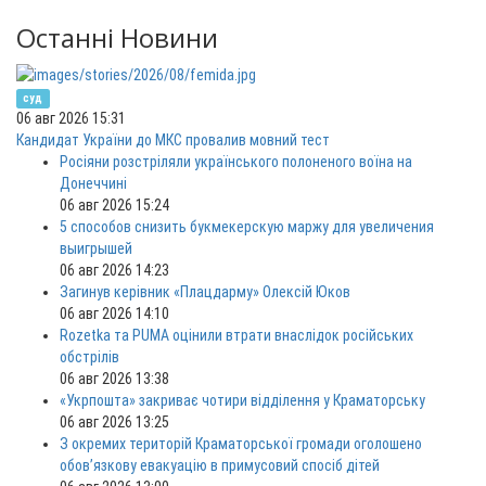
Останні Новини
суд
06 авг 2026 15:31
Кандидат України до МКС провалив мовний тест
Росіяни розстріляли українського полоненого воїна на
Донеччині
06 авг 2026 15:24
5 способов снизить букмекерскую маржу для увеличения
выигрышей
06 авг 2026 14:23
Загинув керівник «Плацдарму» Олексій Юков
06 авг 2026 14:10
Rozetka та PUMA оцінили втрати внаслідок російських
обстрілів
06 авг 2026 13:38
«Укрпошта» закриває чотири відділення у Краматорську
06 авг 2026 13:25
З окремих територій Краматорської громади оголошено
обов’язкову евакуацію в примусовий спосіб дітей