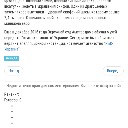
оружие, драгоценные камни, ценные китайские лакированные
шкатулки, золотые украшения скифов. Один из драгоценных
экземпляров выставки – древний скифский шлем, которому свыше
2,4 тыс. лет. Стоимость всей экспозиции оценивается свыше
миллиона евро.
Еще в декабре 2016 года Окружной суд Амстердама обязал музей
передать "скифское золото" Украине. Сегодня же был объявлен
вердикт апелляционной инстанции, - отмечает агентство
"РБК-
Украина"
.
фемида
Назад
Вперёд
Недостаточно прав для комментирования. Выполните вход на сайт
Рейтинг:
Голосов: 0