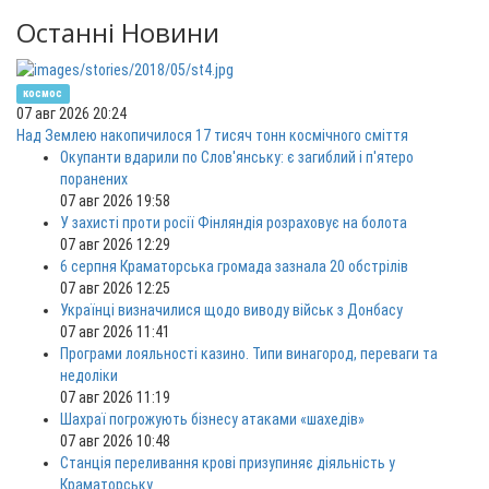
Останні Новини
космос
07 авг 2026 20:24
Над Землею накопичилося 17 тисяч тонн космічного сміття
Окупанти вдарили по Слов'янську: є загиблий і п'ятеро
поранених
07 авг 2026 19:58
У захисті проти росії Фінляндія розраховує на болота
07 авг 2026 12:29
6 серпня Краматорська громада зазнала 20 обстрілів
07 авг 2026 12:25
Українці визначилися щодо виводу військ з Донбасу
07 авг 2026 11:41
Програми лояльності казино. Типи винагород, переваги та
недоліки
07 авг 2026 11:19
Шахраї погрожують бізнесу атаками «шахедів»
07 авг 2026 10:48
Станція переливання крові призупиняє діяльність у
Краматорську