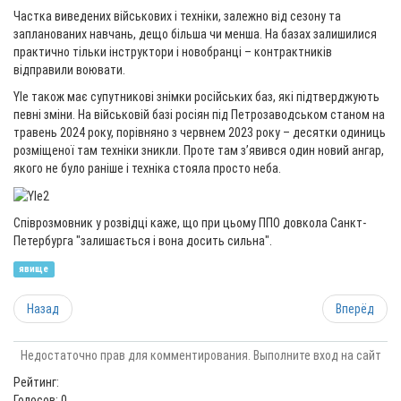
Частка виведених військових і техніки, залежно від сезону та
запланованих навчань, дещо більша чи менша. На базах залишилися
практично тільки інструктори і новобранці – контрактників
відправили воювати.
Yle також має супутникові знімки російських баз, які підтверджують
певні зміни. На військовій базі росіян під Петрозаводськом станом на
травень 2024 року, порівняно з червнем 2023 року – десятки одиниць
розміщеної там техніки зникли. Проте там з’явився один новий ангар,
якого не було раніше і техніка стояла просто неба.
Співрозмовник у розвідці каже, що при цьому ППО довкола Санкт-
Петербурга "залишається і вона досить сильна".
явище
Назад
Вперёд
Недостаточно прав для комментирования. Выполните вход на сайт
Рейтинг:
Голосов: 0