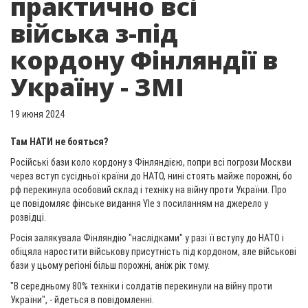
практично всі
війська з-під
кордону Фінляндії в
Україну - ЗМІ
19 июня 2024
Там НАТИ не бояться?
Російські бази коло кордону з Фінляндією, попри всі погрози Москви
через вступ сусідньої країни до НАТО, нині стоять майже порожні, бо
рф перекинула особовий склад і техніку на війну проти України. Про
це повідомляє фінське видання Yle з посиланням на джерело у
розвідці.
Росія залякувала Фінляндію "наслідками" у разі її вступу до НАТО і
обіцяла наростити військову присутність під кордоном, але військові
бази у цьому регіоні більш порожні, аніж рік тому.
"В середньому 80% техніки і солдатів перекинули на війну проти
України", - йдеться в повідомленні.