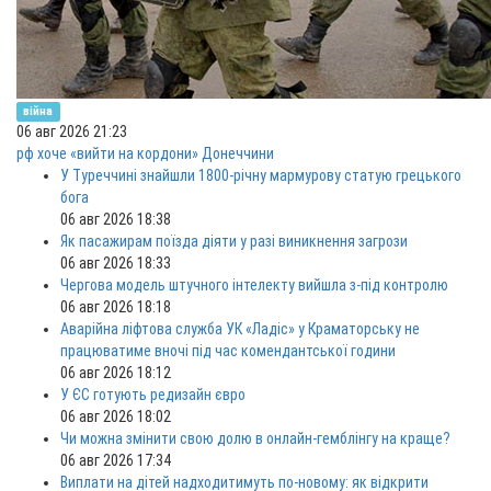
війна
06 авг 2026 21:23
рф хоче «вийти на кордони» Донеччини
У Туреччині знайшли 1800-річну мармурову статую грецького
бога
06 авг 2026 18:38
Як пасажирам поїзда діяти у разі виникнення загрози
06 авг 2026 18:33
Чергова модель штучного інтелекту вийшла з-під контролю
06 авг 2026 18:18
Аварійна ліфтова служба УК «Ладіс» у Краматорську не
працюватиме вночі під час комендантської години
06 авг 2026 18:12
У ЄС готують редизайн євро
06 авг 2026 18:02
Чи можна змінити свою долю в онлайн-гемблінгу на краще?
06 авг 2026 17:34
Виплати на дітей надходитимуть по-новому: як відкрити