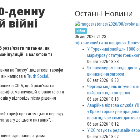
0-денну
Останні Новини
й війні
війна
06 авг 2026 21:23
рф хоче «вийти на кордони» Донеч
 розв'язати питання, які
У Туреччині знайшли 1800-р
 маніпуляцій із валютою та
мармурову статую грецьког
06 авг 2026 18:38
Як пасажирам поїзда діяти у
или на "паузу" додаткові тарифи
виникнення загрози
 він написав в
Truth Social
.
06 авг 2026 18:33
авників США, щоб розв'язати
Чергова модель штучного ін
тарифів, маніпуляцій із валютою та
вийшла з-під контролю
дів у відповідь після рішення
06 авг 2026 18:18
Аварійна ліфтова служба УК
у Краматорську не працюв
мний тариф протягом цього періоду
вночі під час комендантськ
за увагу до цього питання", -
06 авг 2026 18:12
У ЄС готують редизайн євро
 війни одночасно з усіма
06 авг 2026 18:02