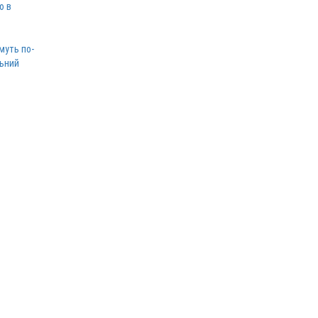
ю в
муть по-
льний