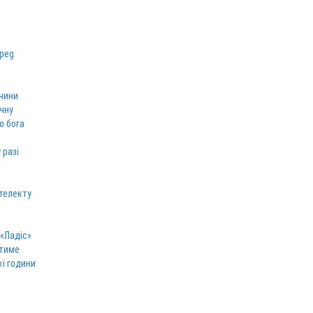
чини
ічну
о бога
 разі
телекту
 «Ладіс»
атиме
ої години