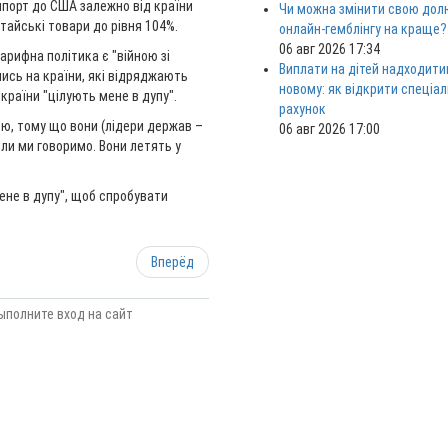
мпорт до США залежно від країни
Чи можна змінити свою дол
тайські товари до рівня 104%.
онлайн-гемблінгу на краще?
06 авг 2026 17:34
рифна політика є "війною зі
Виплати на дітей надходити
чись на країни, які відряджають
новому: як відкрити спеціа
 країни "цілують мене в дупу".
рахунок
ною, тому що вони (лідери держав –
06 авг 2026 17:00
коли ми говоримо. Вони летять у
ене в дупу", щоб спробувати
Вперёд
ыполните вход на сайт