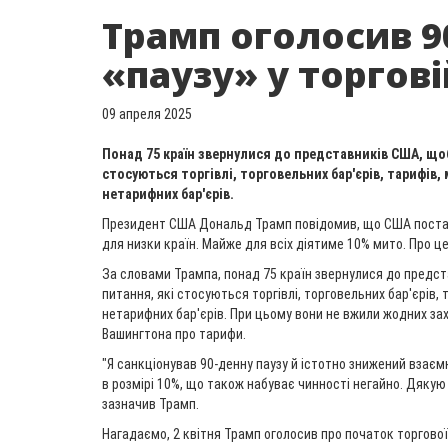
Трамп оголосив 9
«паузу» у торгові
09 апреля 2025
Понад 75 країн звернулися до представників США, щоб
стосуються торгівлі, торговельних бар'єрів, тарифів,
нетарифних бар'єрів.
Президент США Дональд Трамп повідомив, що США постав
для низки країн. Майже для всіх діятиме 10% мито. Про це
За словами Трампа, понад 75 країн звернулися до предст
питання, які стосуються торгівлі, торговельних бар'єрів, 
нетарифних бар'єрів. При цьому вони не вжили жодних захо
Вашингтона про тарифи.
"Я санкціонував 90-денну паузу й істотно знижений взає
в розмірі 10%, що також набуває чинності негайно. Дякую 
зазначив Трамп.
Нагадаємо, 2 квітня Трамп оголосив про початок торгової