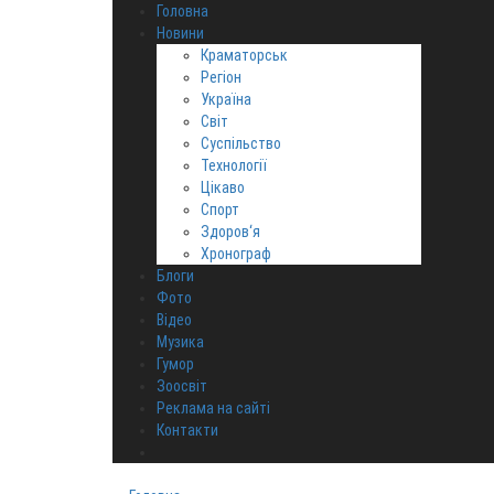
Головна
Новини
Краматорськ
Регіон
Україна
Світ
Суспільство
Технології
Цікаво
Спорт
Здоров‘я
Хронограф
Блоги
Фото
Відео
Музика
Гумор
Зоосвіт
Реклама на сайті
Контакти