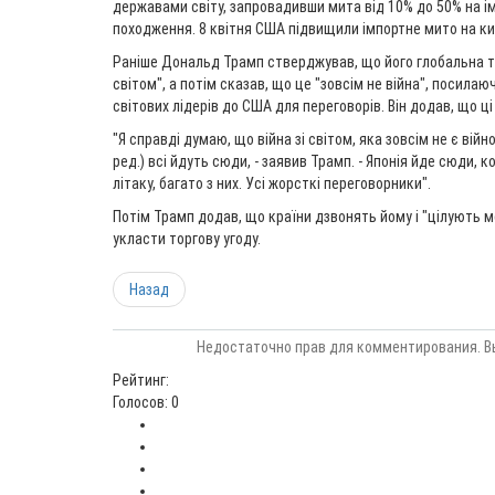
державами світу, запровадивши мита від 10% до 50% на і
походження. 8 квітня США підвищили імпортне мито на ки
Раніше Дональд Трамп стверджував, що його глобальна та
світом", а потім сказав, що це "зовсім не війна", посилаю
світових лідерів до США для переговорів. Він додав, що ці
"Я справді думаю, що війна зі світом, яка зовсім не є вій
ред.) всі йдуть сюди, - заявив Трамп. - Японія йде сюди, 
літаку, багато з них. Усі жорсткі переговорники".
Потім Трамп додав, що країни дзвонять йому і "цілують м
укласти торгову угоду.
Назад
Недостаточно прав для комментирования. В
Рейтинг:
Голосов: 0